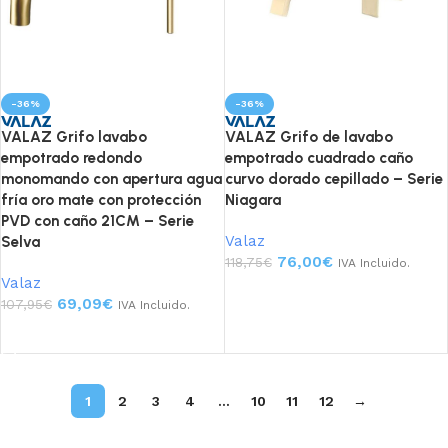
-36%
-36%
VALAZ Grifo lavabo
VALAZ Grifo de lavabo
empotrado redondo
empotrado cuadrado caño
monomando con apertura agua
curvo dorado cepillado – Serie
fría oro mate con protección
Niagara
PVD con caño 21CM – Serie
Valaz
Selva
76,00
€
118,75
€
IVA Incluido.
Valaz
Añadir al carrito
69,09
€
107,95
€
IVA Incluido.
Añadir al carrito
1
2
3
4
…
10
11
12
→