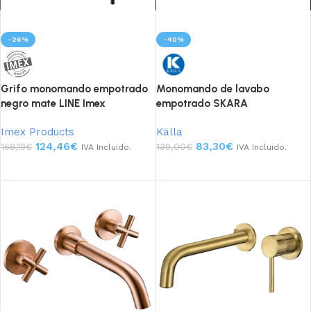
-26%
-40%
Grifo monomando empotrado
Monomando de lavabo
negro mate LINE Imex
empotrado SKARA
Imex Products
Källa
124,46
€
83,30
€
168,19
€
139,00
€
IVA Incluido.
IVA Incluido.
Añadir al carrito
Añadir al carrito