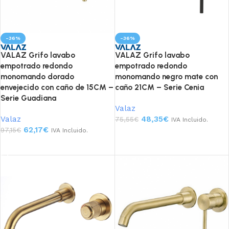
-36%
-36%
VALAZ Grifo lavabo
VALAZ Grifo lavabo
empotrado redondo
empotrado redondo
monomando dorado
monomando negro mate con
envejecido con caño de 15CM –
caño 21CM – Serie Cenia
Serie Guadiana
Valaz
Valaz
48,35
€
75,55
€
IVA Incluido.
62,17
€
97,15
€
IVA Incluido.
Añadir al carrito
Añadir al carrito