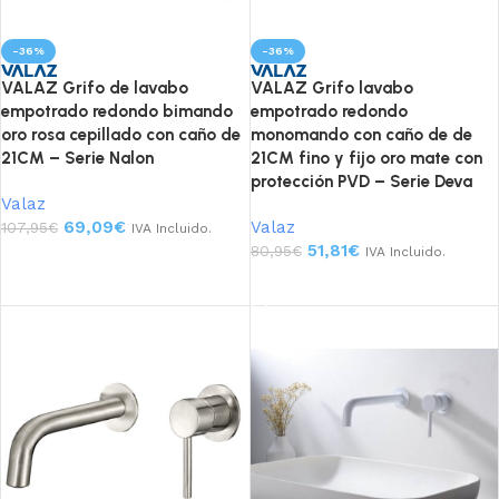
-36%
-36%
VALAZ Grifo de lavabo
VALAZ Grifo lavabo
empotrado redondo bimando
empotrado redondo
oro rosa cepillado con caño de
monomando con caño de de
21CM – Serie Nalon
21CM fino y fijo oro mate con
protección PVD – Serie Deva
Valaz
69,09
€
Valaz
107,95
€
IVA Incluido.
51,81
€
80,95
€
IVA Incluido.
Añadir al carrito
Añadir al carrito