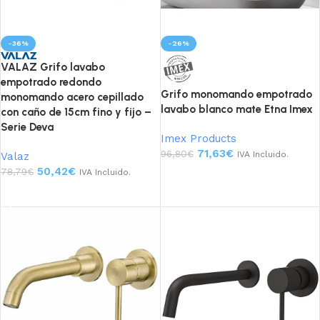
-36%
-26%
VALAZ Grifo lavabo
empotrado redondo
Grifo monomando empotrado
monomando acero cepillado
lavabo blanco mate Etna Imex
con caño de 15cm fino y fijo –
Serie Deva
Imex Products
71,63
€
96,80
€
IVA Incluido.
Valaz
50,42
€
78,79
€
IVA Incluido.
Añadir al carrito
Añadir al carrito