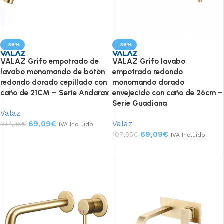
-36%
-36%
VALAZ Grifo empotrado de
VALAZ Grifo lavabo
lavabo monomando de botón
empotrado redondo
redondo dorado cepillado con
monomando dorado
caño de 21CM – Serie Andarax
envejecido con caño de 26cm –
Serie Guadiana
Valaz
69,09
€
Valaz
107,95
€
IVA Incluido.
69,09
€
107,95
€
IVA Incluido.
Añadir al carrito
Añadir al carrito