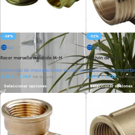
-58%
-52%
Racor marsella reducido M-H
Machón de latón
Comercial de importaciones sanitarias
Comercial de importac
0,59
€
-
1,38
€
0,37
€
-
1,33
€
IVA Incluido.
IVA Inclu
Seleccionar opciones
Seleccionar opciones