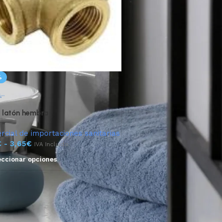
%
 latón hembra
cial de importaciones sanitarias
€
-
3,65
€
IVA Incluido.
eccionar opciones