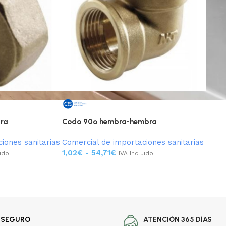
ra
Codo 90º hembra-hembra
iones sanitarias
Comercial de importaciones sanitarias
1,02
€
-
54,71
€
ido.
IVA Incluido.
Seleccionar opciones
 SEGURO
ATENCIÓN 365 DÍAS