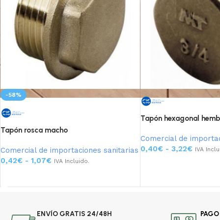
-58%
Tapón hexagonal hemb
Tapón rosca macho
Comercial de importac
0,40
€
-
3,22
€
Comercial de importaciones sanitarias
IVA Inclu
0,42
€
-
1,07
€
IVA Incluido.
Seleccionar opciones
Seleccionar opciones
ENVÍO GRATIS 24/48H
PAGO