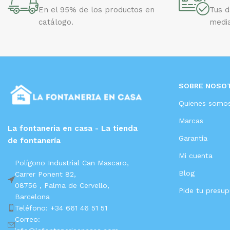
En el 95% de los productos en
Tus 
catálogo.
media
SOBRE NOSO
Quienes somo
Marcas
La fontaneria en casa - La tienda
Garantía
de fontanería
Mi cuenta
Polígono Industrial Can Mascaro,
Blog
Carrer Ponent 82,
08756 ,
Palma de Cervello,
Pide tu presu
Barcelona
Teléfono: +34 661 46 51 51
Correo: