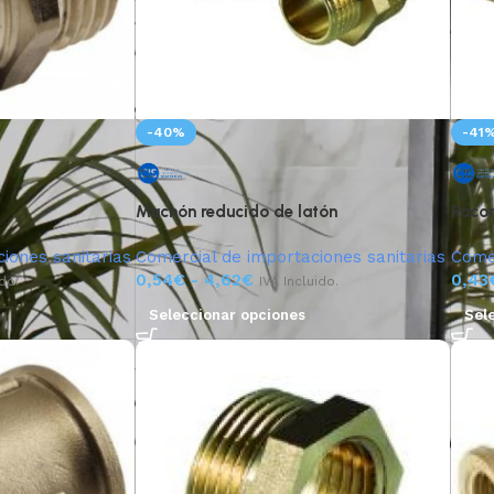
-40%
-41
Machón reducido de latón
Raco
iones sanitarias
Comercial de importaciones sanitarias
Comer
0,54
€
-
4,62
€
0,43
ido.
IVA Incluido.
Seleccionar opciones
Sel