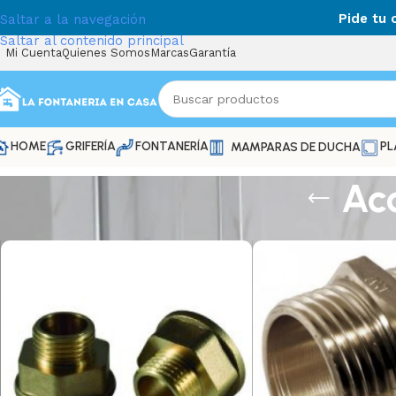
Pide tu
Saltar a la navegación
Saltar al contenido principal
Mi Cuenta
Quienes Somos
Marcas
Garantía
HOME
GRIFERÍA
FONTANERÍA
PL
MAMPARAS DE DUCHA
Acc