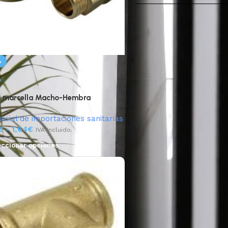
%
r marsella Macho-Hembra
cial de importaciones sanitarias
€
-
1,64
€
IVA Incluido.
eccionar opciones