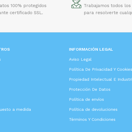
datos 100% protegidos
Trabajamos todos los 
nte certificado SSL.
para resolverte cualq
TROS
INFORMACIÓN LEGAL
s
Aviso Legal
Política De Privacidad Y Cookie
Propiedad Intelectual E Industri
Protección De Datos
Política de envíos
puesto a medida
Política de devoluciones
Términos Y Condiciones