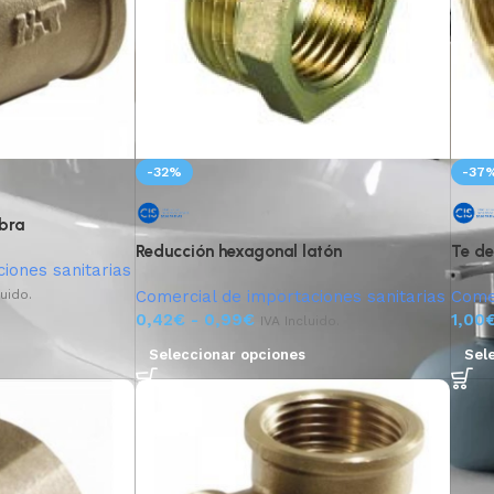
-32%
-37
bra
Reducción hexagonal latón
Te de
iones sanitarias
luido.
Comercial de importaciones sanitarias
Comer
0,42
€
-
0,99
€
1,00
IVA Incluido.
Seleccionar opciones
Sel