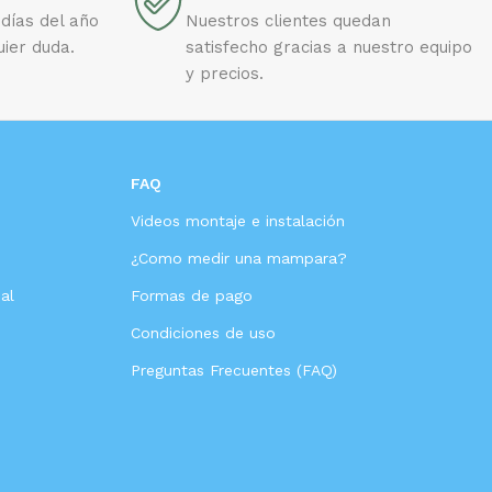
días del año
Nuestros clientes quedan
uier duda.
satisfecho gracias a nuestro equipo
y precios.
FAQ
Videos montaje e instalación
s
¿Como medir una mampara?
al
Formas de pago
Condiciones de uso
Preguntas Frecuentes (FAQ)