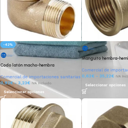
-42%
Manguito hembra-hem
Codo latón macho-hembra
Comercial de importac
0,62
€
-
35,22
€
Comercial de importaciones sanitarias
IVA Inc
0,92
€
-
3,23
€
IVA Incluido.
Seleccionar opciones
Seleccionar opciones