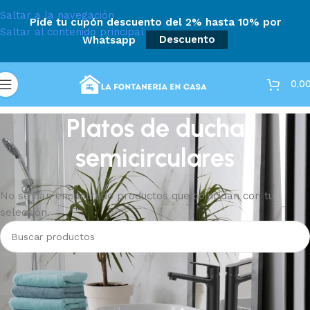
Saltar a la navegación
Pide tu cupón descuento del 2% hasta 10% por
Saltar al contenido principal
Whatsapp
Descuento
0,0
Platos de ducha
semicirculares
No se han encontrado productos que coincidan con tu
selección.