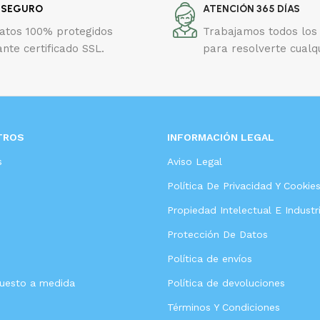
 SEGURO
ATENCIÓN 365 DÍAS
datos 100% protegidos
Trabajamos todos los 
nte certificado SSL.
para resolverte cualq
TROS
INFORMACIÓN LEGAL
s
Aviso Legal
Política De Privacidad Y Cookie
Propiedad Intelectual E Industri
Protección De Datos
Política de envíos
puesto a medida
Política de devoluciones
Términos Y Condiciones