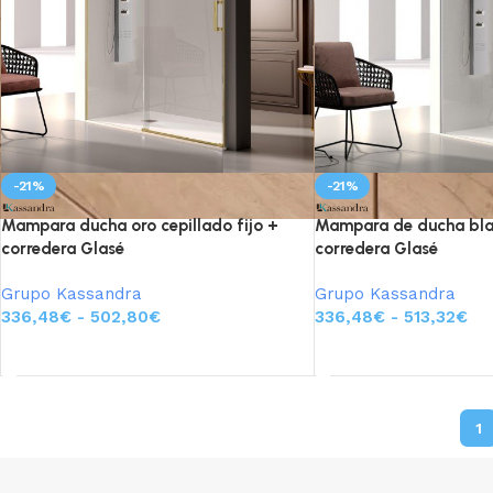
-21%
-21%
Mampara ducha oro cepillado fijo +
Mampara de ducha blan
corredera Glasé
corredera Glasé
Grupo Kassandra
Grupo Kassandra
336,48
€
-
502,80
€
336,48
€
-
513,32
€
Seleccionar opciones
Seleccionar opciones
1