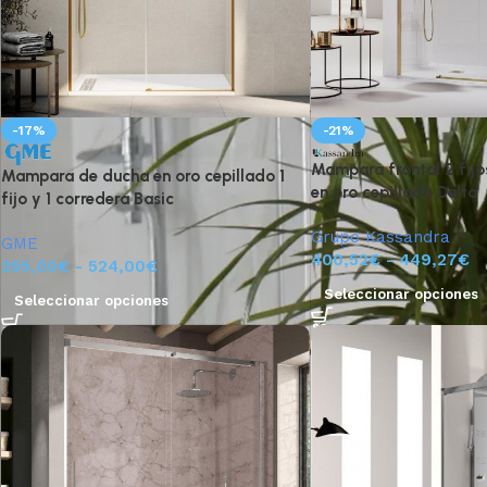
-17%
-21%
Mampara frontal 2 fijo
Mampara de ducha en oro cepillado 1
en oro cepillado Delta
fijo y 1 corredera Basic
Grupo Kassandra
GME
400,52
€
-
449,27
€
355,00
€
-
524,00
€
Seleccionar opciones
Seleccionar opciones