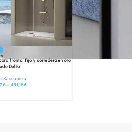
%
ra frontal fijo y corredera en oro
lado Delta
o Kassandra
7
€
-
451,18
€
eccionar opciones