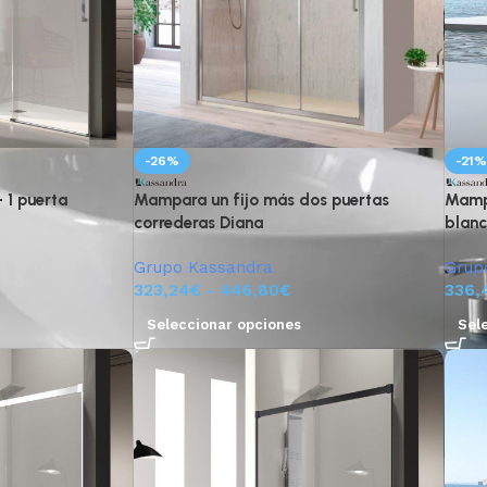
-26%
-21
 1 puerta
Mampara un fijo más dos puertas
Mampa
correderas Diana
blanc
Grupo Kassandra
Grup
323,24
€
-
446,80
€
336,
Seleccionar opciones
Sel