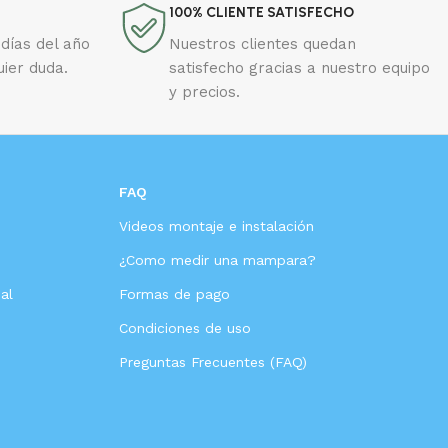
100% CLIENTE SATISFECHO
días del año
Nuestros clientes quedan
uier duda.
satisfecho gracias a nuestro equipo
y precios.
FAQ
Videos montaje e instalación
s
¿Como medir una mampara?
al
Formas de pago
Condiciones de uso
Preguntas Frecuentes (FAQ)