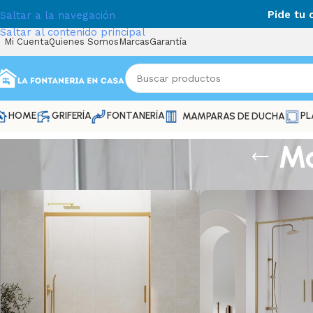
Pide tu
Saltar a la navegación
Saltar al contenido principal
Mi Cuenta
Quienes Somos
Marcas
Garantía
HOME
GRIFERÍA
FONTANERÍA
PL
MAMPARAS DE DUCHA
Ma