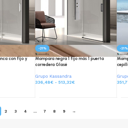
-21%
-21
ca con fijo y
Mampara negra 1 fijo más 1 puerta
Mampa
corredera Glasé
cepil
Grupo Kassandra
Grup
336,48
€
-
513,32
€
351,7
Seleccionar opciones
Sel
2
3
4
…
7
8
9
→