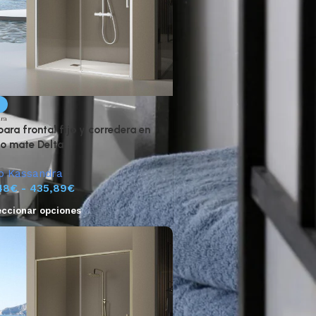
%
ra frontal fijo y corredera en
o mate Delta
o Kassandra
48
€
-
435,89
€
eccionar opciones