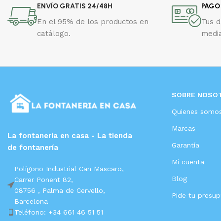
ENVÍO GRATIS 24/48H
PAGO
En el 95% de los productos en
Tus 
catálogo.
media
SOBRE NOSO
Quienes somo
Marcas
La fontaneria en casa - La tienda
Garantía
de fontanería
Mi cuenta
Polígono Industrial Can Mascaro,
Blog
Carrer Ponent 82,
08756 ,
Palma de Cervello,
Pide tu presu
Barcelona
Teléfono: +34 661 46 51 51