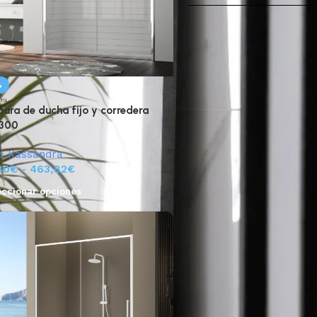
%
ra de ducha fijo y corredera
 300
o Kassandra
80
€
-
463,82
€
eccionar opciones