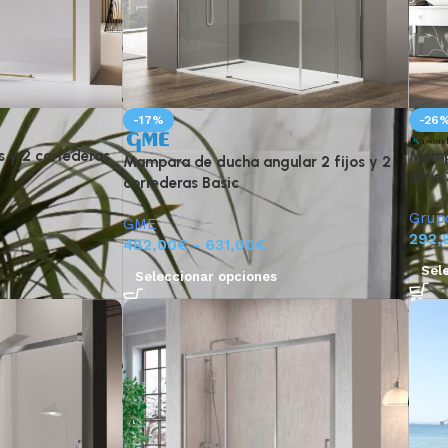
-17%
-26
s y 2 correderas
Mampa
Mampara de ducha angular 2 fijos y 2
serie
correderas Basic
Grup
GME
292,
482,00
€
-
631,00
€
Sel
Seleccionar opciones