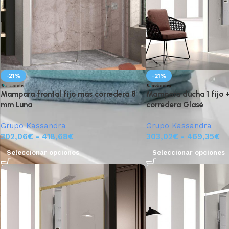
-21%
-21%
Mampara frontal fijo más corredera 8
Mampara ducha 1 fijo +
mm Luna
corredera Glasé
Grupo Kassandra
Grupo Kassandra
302,06
€
-
418,68
€
303,02
€
-
469,35
€
Seleccionar opciones
Seleccionar opciones