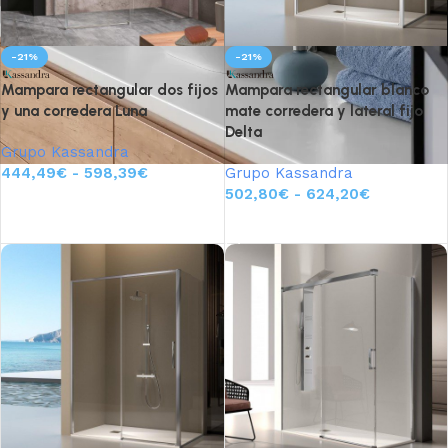
-21%
-21%
Mampara rectangular dos fijos
Mampara rectangular blanco
y una corredera Luna
mate corredera y lateral fijo
Delta
Grupo Kassandra
444,49
€
-
598,39
€
Grupo Kassandra
502,80
€
-
624,20
€
Seleccionar opciones
Seleccionar opciones