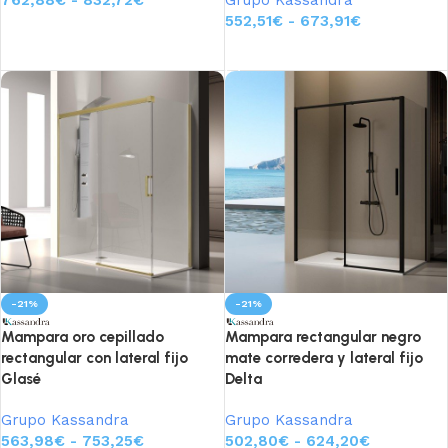
552,51
€
-
673,91
€
Seleccionar opciones
Seleccionar opciones
-21%
-21%
Mampara oro cepillado
Mampara rectangular negro
rectangular con lateral fijo
mate corredera y lateral fijo
Glasé
Delta
Grupo Kassandra
Grupo Kassandra
563,98
€
-
753,25
€
502,80
€
-
624,20
€