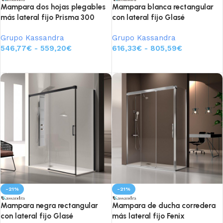
Mampara dos hojas plegables
Mampara blanca rectangular
más lateral fijo Prisma 300
con lateral fijo Glasé
Grupo Kassandra
Grupo Kassandra
546,77
€
-
559,20
€
616,33
€
-
805,59
€
Seleccionar opciones
Seleccionar opciones
-21%
-21%
Mampara negra rectangular
Mampara de ducha corredera
con lateral fijo Glasé
más lateral fijo Fenix