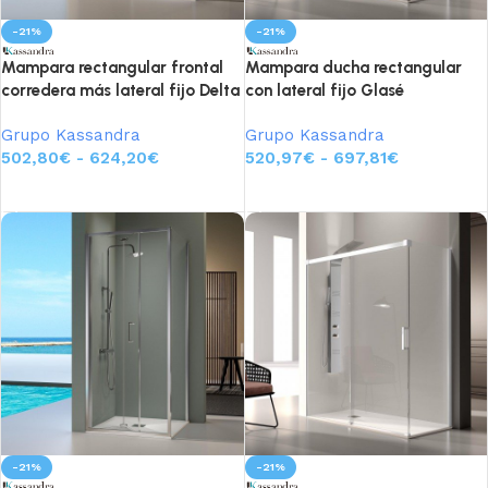
-21%
-21%
Mampara rectangular frontal
Mampara ducha rectangular
corredera más lateral fijo Delta
con lateral fijo Glasé
Grupo Kassandra
Grupo Kassandra
502,80
€
-
624,20
€
520,97
€
-
697,81
€
Seleccionar opciones
Seleccionar opciones
-21%
-21%