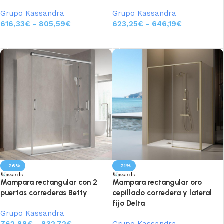
Grupo Kassandra
Grupo Kassandra
616,33
€
-
805,59
€
623,25
€
-
646,19
€
Seleccionar opciones
Seleccionar opciones
-26%
-21%
Mampara rectangular con 2
Mampara rectangular oro
puertas correderas Betty
cepillado corredera y lateral
fijo Delta
Grupo Kassandra
762,88
€
-
832,72
€
Grupo Kassandra