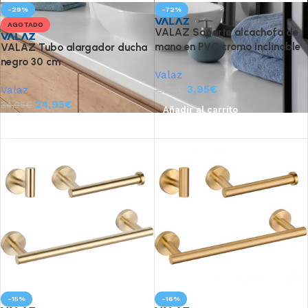
-29%
-72%
AGOTADO
VALAZ Soporte alcachofa de
mano en PVC cromo inclinable
VALAZ Tubo alargador ducha
negro 30 cm
Valaz
3,95
€
Valaz
13,95
€
24,95
€
34,95
€
Añadir al carrito
Leer más
-15%
-16%