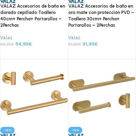
VALAZ Accesorios de baño en
VALAZ Accesorios de baño en
dorado cepillado Toallero
oro mate con protección PVD –
40cm+ Percha+ Portarollos –
Toallero 30cm+ Percha+
2Perchas
Portarollos – 2Perchas
Valaz
Valaz
54,95
€
51,95
€
64,95
€
61,95
€
Añadir al carrito
Añadir al carrito
-18%
-15%