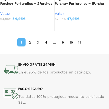
Percha+ Portarollos – 2Perchas
Percha+ Portarollos – 1Percha
Valaz
Valaz
54,95
€
47,95
€
64,95
€
57,95
€
Añadir al carrito
Añadir al carrito
1
2
3
4
…
9
10
11
→
ENVÍO GRATIS 24/48H
En el 95% de los productos en catálogo.
PAGO SEGURO
Tus datos 100% protegidos mediante certificado
SSL.