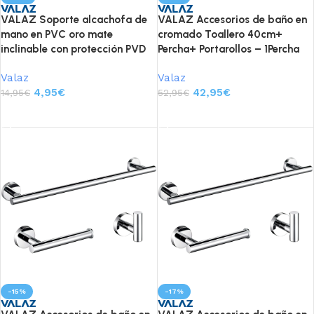
VALAZ Soporte alcachofa de
VALAZ Accesorios de baño en
mano en PVC oro mate
cromado Toallero 40cm+
inclinable con protección PVD
Percha+ Portarollos – 1Percha
Valaz
Valaz
4,95
€
42,95
€
14,95
€
52,95
€
Añadir al carrito
Añadir al carrito
-15%
-17%