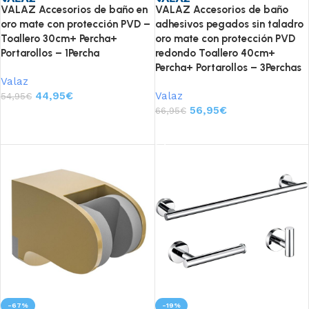
VALAZ Accesorios de baño en
VALAZ Accesorios de baño
oro mate con protección PVD –
adhesivos pegados sin taladro
Toallero 30cm+ Percha+
oro mate con protección PVD
Portarollos – 1Percha
redondo Toallero 40cm+
Percha+ Portarollos – 3Perchas
Valaz
44,95
€
Valaz
54,95
€
56,95
€
66,95
€
Añadir al carrito
Añadir al carrito
-67%
-19%