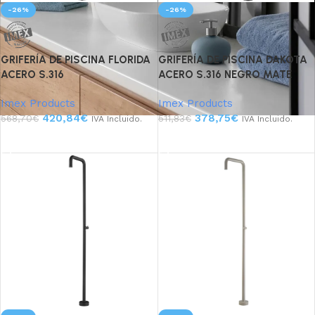
-26%
-26%
GRIFERÍA DE PISCINA FLORIDA
GRIFERÍA DE PISCINA DAKOTA
ACERO S.316
ACERO S.316 NEGRO MATE
Imex Products
Imex Products
420,84
€
378,75
€
568,70
€
511,83
€
IVA Incluido.
IVA Incluido.
Añadir al carrito
Añadir al carrito