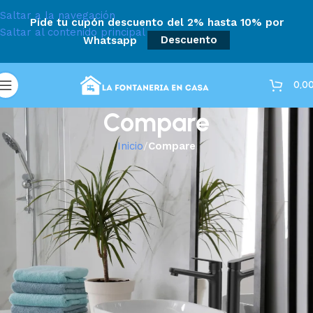
Saltar a la navegación
Pide tu cupón descuento del 2% hasta 10% por
Saltar al contenido principal
Whatsapp
Descuento
0,0
Compare
Inicio
/
Compare