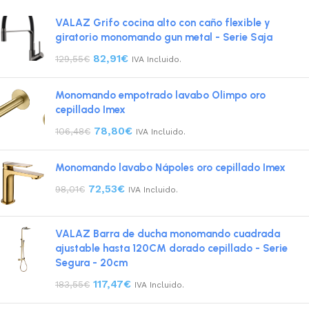
VALAZ Grifo cocina alto con caño flexible y
giratorio monomando gun metal - Serie Saja
82,91
€
129,55
€
IVA Incluido.
Monomando empotrado lavabo Olimpo oro
cepillado Imex
78,80
€
106,48
€
IVA Incluido.
Monomando lavabo Nápoles oro cepillado Imex
72,53
€
98,01
€
IVA Incluido.
VALAZ Barra de ducha monomando cuadrada
ajustable hasta 120CM dorado cepillado - Serie
Segura - 20cm
117,47
€
183,55
€
IVA Incluido.