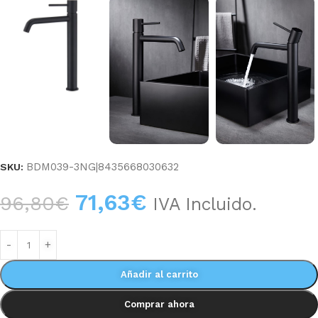
BDM039-3NG|8435668030632
SKU:
71,63
€
96,80
€
IVA Incluido.
Añadir al carrito
Comprar ahora