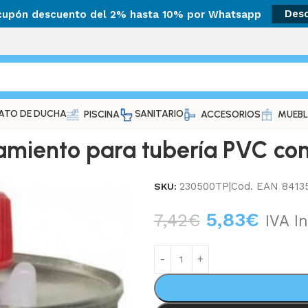
 cupón descuento del 2% hasta 10% por Whatsapp
Des
ATO DE DUCHA
SANITARIO
PISCINA
ACCESORIOS
MUEBL
miento para tubería PVC co
230500TP|Cod. EAN 8413
SKU:
5,83
€
7,42
€
IVA In