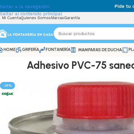
Pide tu
Saltar a la navegación
Saltar al contenido principal
Mi Cuenta
Quienes Somos
Marcas
Garantía
HOME
GRIFERÍA
FONTANERÍA
PL
MAMPARAS DE DUCHA
Adhesivo PVC-75 sanea
-21%