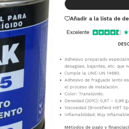
Añadir a la lista de d
DES
Adhesivo preparado especialm
desagües, bajantes, etc. que 
Cumple la UNE-UN 14680.
Adhesivo de fraguado lento e
el proceso de instalación.
Color: Translúcido.
Densidad (20ºC): 0,97 – 0,99 g
Viscosidad (Brookfield HBT Sp.
Inflamabilidad: Muy inflamable
Métodos de pago y financiac