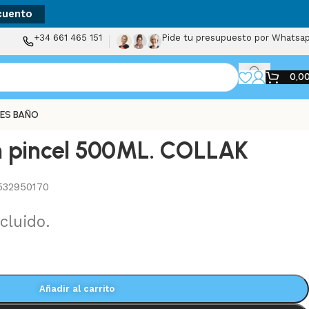
cuento
+34 661 465 151
Pide tu presupuesto por Whatsa
0,0
ES BAÑO
n pincel 500ML. COLLAK
532950170
cluido.
Añadir al carrito