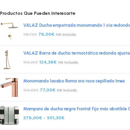
Productos Que Pueden Interesarte
VALAZ Ducha empotrada monomando 1 vía redonda d
76,00
€
118,75
€
IVA Incluido.
VALAZ Barra de ducha termostática redonda ajusta
124,38
€
194,35
€
IVA Incluido.
Monomando lavabo Roma oro rosa cepillado Imex
77,00
€
104,06
€
IVA Incluido.
Mampara de ducha negra frontal fijo más abatible 
378,00
€
-
501,30
€