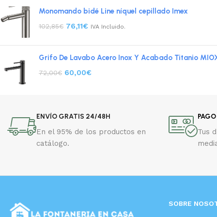
Monomando bidé Line níquel cepillado Imex
76,11
€
102,85
€
IVA Incluido.
Grifo De Lavabo Acero Inox Y Acabado Titanio MIO
60,00
€
72,00
€
ENVÍO GRATIS 24/48H
PAGO
En el 95% de los productos en
Tus 
catálogo.
media
SOBRE NOSO