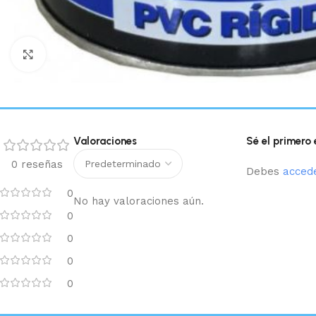
Haga clic para ampliar
Valoraciones
Sé el primero
0 reseñas
Debes
acced
0
No hay valoraciones aún.
0
0
0
0