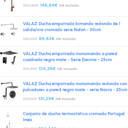
148,64
€
200,86
€
IVA Incluido.
VALAZ Ducha empotrada bimando redonda de 1
salida/vía cromado serie Nalon - 30cm
89,82
€
140,35
€
IVA Incluido.
VALAZ Ducha empotrada monomando a pared
cuadrada negro mate - Serie Eresma - 25cm
124,38
€
194,35
€
IVA Incluido.
VALAZ Ducha empotrada monomando redonda con
pulsadores a pared negro mate - serie Navia - 25cm
131,29
€
205,15
€
IVA Incluido.
Conjunto de ducha termostática cromado Portugal
Imex