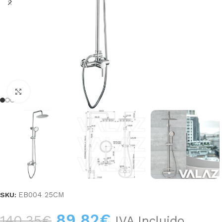
Haga clic para ampliar
EB004 25CM
SKU:
89,82
€
140,35
€
IVA Incluido.