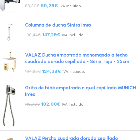
50,29
€
88,80
€
IVA Incluido.
Columna de ducha Sintra Imex
147,29
€
198,44
€
IVA Incluido.
VALAZ Ducha empotrada monomando a techo
cuadrada dorado cepillado - Serie Tajo - 25cm
124,38
€
194,35
€
IVA Incluido.
Grifo de bidé empotrado níquel cepillado MUNICH
Imex
102,00
€
119,79
€
IVA Incluido.
VALAZ Percha cuadrada dorado cepillado