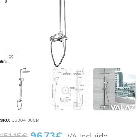
Haga clic para ampliar
EB004 30CM
SKU:
96,73
€
151,15
€
IVA Incluido.