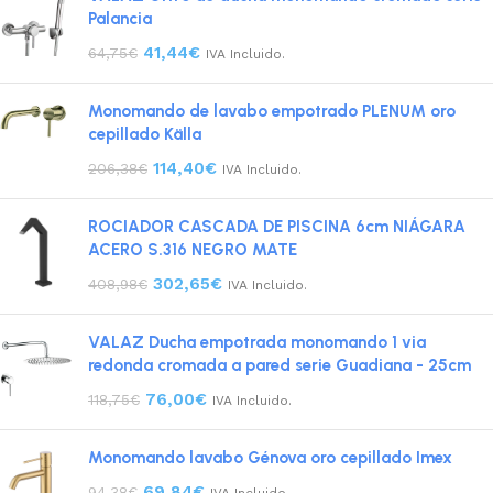
Palancia
41,44
€
64,75
€
IVA Incluido.
Monomando de lavabo empotrado PLENUM oro
cepillado Källa
114,40
€
206,38
€
IVA Incluido.
ROCIADOR CASCADA DE PISCINA 6cm NIÁGARA
ACERO S.316 NEGRO MATE
302,65
€
408,98
€
IVA Incluido.
VALAZ Ducha empotrada monomando 1 via
redonda cromada a pared serie Guadiana - 25cm
76,00
€
118,75
€
IVA Incluido.
Monomando lavabo Génova oro cepillado Imex
69,84
€
94,38
€
IVA Incluido.