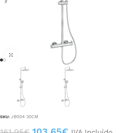
Haga clic para ampliar
JB004 30CM
SKU:
103,65
€
161,95
€
IVA Incluido.