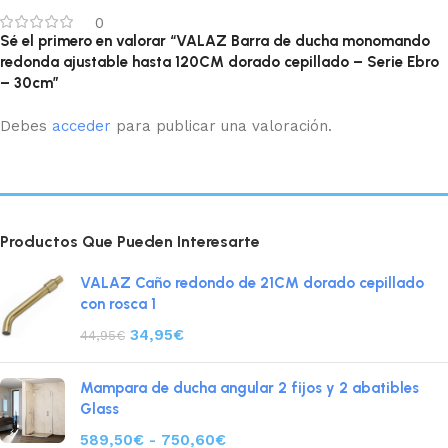
0
Sé el primero en valorar “VALAZ Barra de ducha monomando
redonda ajustable hasta 120CM dorado cepillado – Serie Ebro
– 30cm”
Debes
acceder
para publicar una valoración.
Productos Que Pueden Interesarte
VALAZ Caño redondo de 21CM dorado cepillado
con rosca 1
34,95
€
44,95
€
Mampara de ducha angular 2 fijos y 2 abatibles
Glass
589,50
€
-
750,60
€