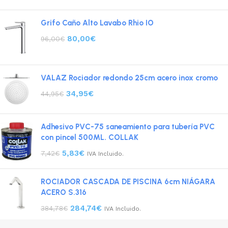
Grifo Caño Alto Lavabo Rhio IO
80,00
€
96,00
€
VALAZ Rociador redondo 25cm acero inox cromo
34,95
€
44,95
€
Adhesivo PVC-75 saneamiento para tubería PVC
con pincel 500ML. COLLAK
5,83
€
7,42
€
IVA Incluido.
ROCIADOR CASCADA DE PISCINA 6cm NIÁGARA
ACERO S.316
284,74
€
384,78
€
IVA Incluido.