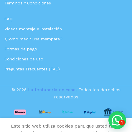
Términos Y Condiciones
FAQ
Videos montaje e instalación
¿Como medir una mampara?
Formas de pago
Condiciones de uso
Preguntas Frecuentes (FAQ)
© 2026
La fontanería en casa
. Todos los derechos
reservados
VALAZ Barra
de ducha
monomando
1
Este sitio web utiliza cookies para que usted tenga
194,35
€
redonda