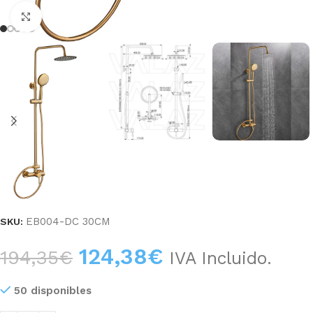
Haga clic para ampliar
EB004-DC 30CM
SKU:
124,38
€
194,35
€
IVA Incluido.
50 disponibles