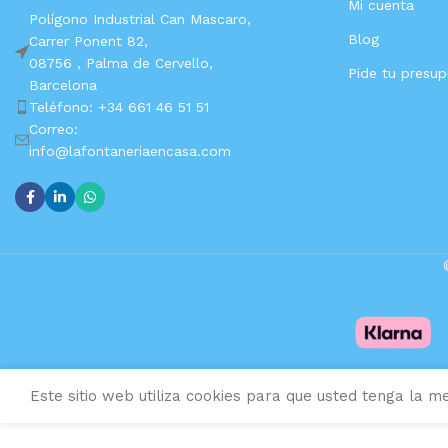
Mi cuenta
Polígono Industrial Can Mascaro,
Blog
Carrer Ponent 82,
08756 ,
Palma de Cervello,
Pide tu presu
Barcelona
Teléfono: +34 661 46 51 51
Correo:
info@lafontaneriaencasa.com
Este sitio web utiliza cookies para que usted tenga la me