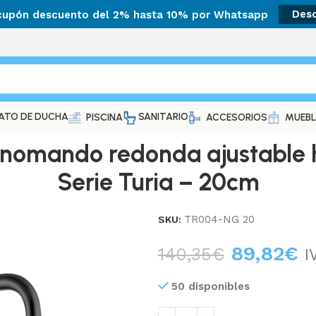
 cupón descuento del 2% hasta 10% por Whatsapp
Des
ATO DE DUCHA
SANITARIO
PISCINA
ACCESORIOS
MUEBL
nomando redonda ajustable 
Serie Turia – 20cm
TR004-NG 20
SKU:
89,82
€
140,35
€
I
50 disponibles