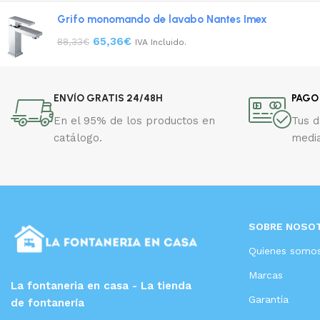
Grifo monomando de lavabo Nantes Imex
65,36
€
88,33
€
IVA Incluido.
ENVÍO GRATIS 24/48H
PAGO
En el 95% de los productos en
Tus 
catálogo.
media
SOBRE NOSO
Quienes somo
Marcas
La fontaneria en casa - La tienda
Garantía
de fontanería