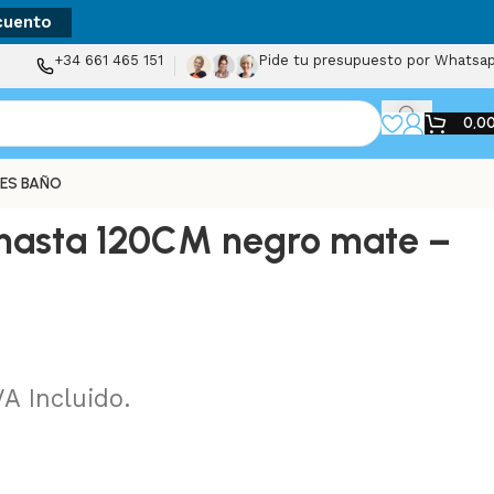
cuento
+34 661 465 151
Pide tu presupuesto por Whatsa
0,0
ES BAÑO
hasta 120CM negro mate –
VA Incluido.