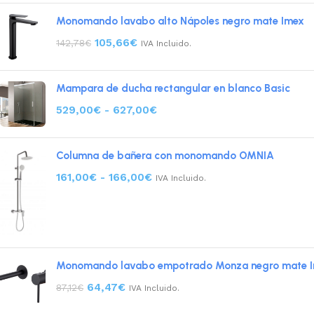
Monomando lavabo alto Nápoles negro mate Imex
105,66
€
142,78
€
IVA Incluido.
Mampara de ducha rectangular en blanco Basic
529,00
€
-
627,00
€
Columna de bañera con monomando OMNIA
161,00
€
-
166,00
€
IVA Incluido.
Monomando lavabo empotrado Monza negro mate 
64,47
€
87,12
€
IVA Incluido.