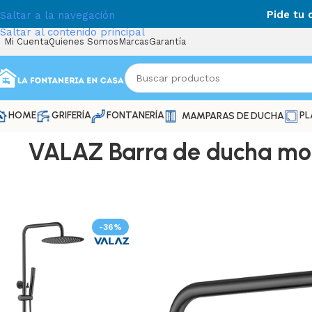
Pide tu
Saltar a la navegación
Saltar al contenido principal
Mi Cuenta
Quienes Somos
Marcas
Garantía
HOME
GRIFERÍA
FONTANERÍA
PL
MAMPARAS DE DUCHA
VALAZ Barra de ducha mo
-36%