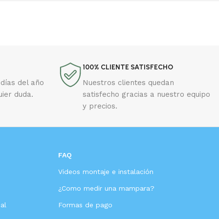
100% CLIENTE SATISFECHO
días del año
Nuestros clientes quedan
uier duda.
satisfecho gracias a nuestro equipo
y precios.
FAQ
Videos montaje e instalación
s
¿Como medir una mampara?
al
Formas de pago