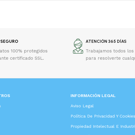
 SEGURO
ATENCIÓN 365 DÍAS
datos 100% protegidos
Trabajamos todos los 
nte certificado SSL.
para resolverte cualq
TROS
INFORMACIÓN LEGAL
s
Aviso Legal
Política De Privacidad Y Cookie
Propiedad Intelectual E Industri