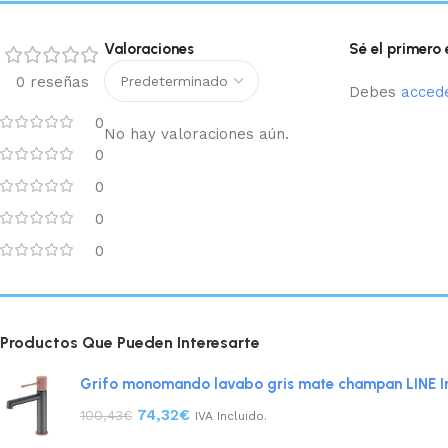
Valoraciones
Sé el primero
0 reseñas
Debes
acced
0
No hay valoraciones aún.
0
0
0
0
Productos Que Pueden Interesarte
Grifo monomando lavabo gris mate champan LINE 
74,32
€
100,43
€
IVA Incluido.