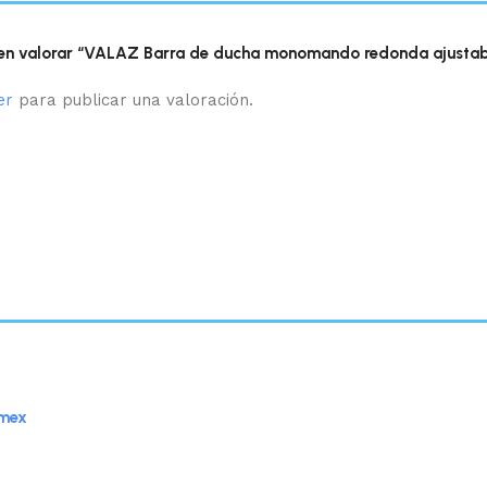
 en valorar “VALAZ Barra de ducha monomando redonda ajustab
er
para publicar una valoración.
Imex