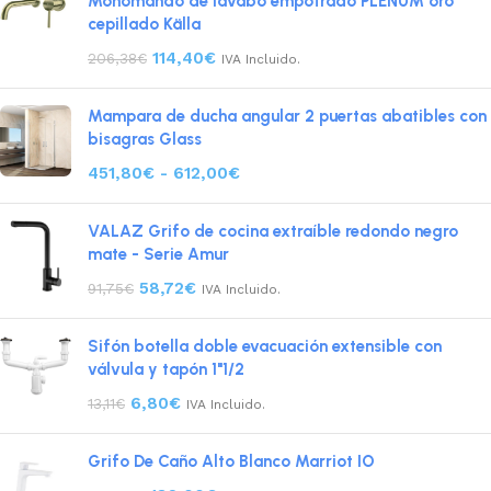
Monomando de lavabo empotrado PLENUM oro
cepillado Källa
114,40
€
206,38
€
IVA Incluido.
Mampara de ducha angular 2 puertas abatibles con
bisagras Glass
451,80
€
-
612,00
€
VALAZ Grifo de cocina extraíble redondo negro
mate - Serie Amur
58,72
€
91,75
€
IVA Incluido.
Sifón botella doble evacuación extensible con
válvula y tapón 1"1/2
6,80
€
13,11
€
IVA Incluido.
Grifo De Caño Alto Blanco Marriot IO