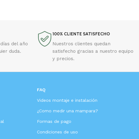
100% CLIENTE SATISFECHO
días del año
Nuestros clientes quedan
uier duda.
satisfecho gracias a nuestro equipo
y precios.
FAQ
Videos montaje e instalación
s
¿Como medir una mampara?
al
Formas de pago
Condiciones de uso