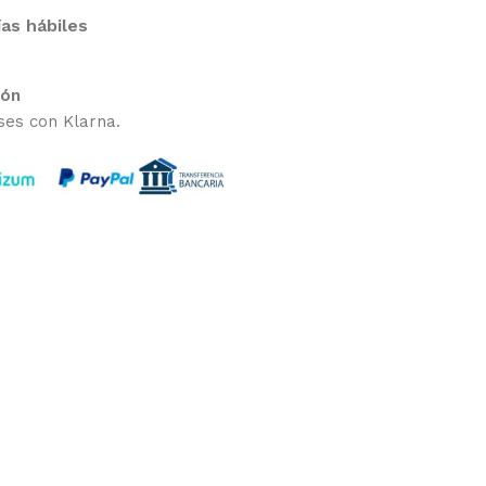
ías hábiles
ión
ses con Klarna.