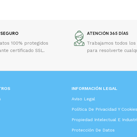
 SEGURO
ATENCIÓN 365 DÍAS
datos 100% protegidos
Trabajamos todos los 
nte certificado SSL.
para resolverte cualq
TROS
INFORMACIÓN LEGAL
s
Aviso Legal
Política De Privacidad Y Cookie
Propiedad Intelectual E Industri
Protección De Datos