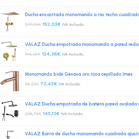
Ducha encastrada monomando a ras techo cuadrada 
152,03
€
237,55
€
IVA Incluido.
VALAZ Ducha empotrada monomando a pared redonda
124,38
€
194,35
€
IVA Incluido.
Monomando bidé Génova oro rosa cepillado Imex
73,42
€
99,22
€
IVA Incluido.
VALAZ Ducha empotrada de bañera pared ovalada n
145,12
€
226,75
€
IVA Incluido.
VALAZ Barra de ducha monomando cuadrada ajusta