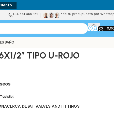
cuento
+34 661 465 151
Pide tu presupuesto por Whatsa
0,0
ES BAÑO
X1/2” TIPO U-ROJO
eseos
ÓN
ACERCA DE MT VALVES AND FITTINGS