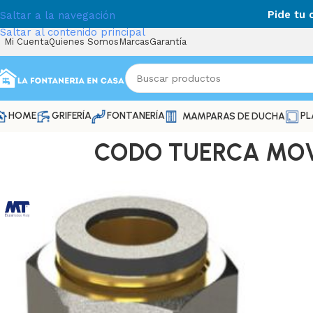
Pide tu
Saltar a la navegación
Saltar al contenido principal
Mi Cuenta
Quienes Somos
Marcas
Garantía
HOME
GRIFERÍA
FONTANERÍA
PL
MAMPARAS DE DUCHA
CODO TUERCA MOVI