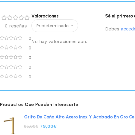
Valoraciones
Sé el primer
0 reseñas
Debes
acced
0
No hay valoraciones aún.
0
0
0
0
Productos Que Pueden Interesarte
Grifo De Caño Alto Acero Inox Y Acabado En Oro Cep
79,00
€
95,00
€