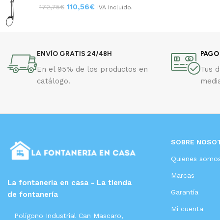
110,56
€
172,75
€
IVA Incluido.
ENVÍO GRATIS 24/48H
PAGO
En el 95% de los productos en
Tus 
catálogo.
media
SOBRE NOSO
Quienes somo
Marcas
La fontaneria en casa - La tienda
Garantía
de fontanería
Mi cuenta
Polígono Industrial Can Mascaro,