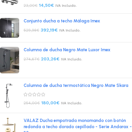
14,50
€
23,00
€
IVA Incluido.
Conjunto ducha a techo Málaga Imex
392,19
€
529,98
€
IVA Incluido.
Columna de ducha Negro Mate Luxor Imex
203,26
€
274,67
€
IVA Incluido.
Columna de ducha termostática Negro Mate Skara
180,00
€
254,00
€
IVA Incluido.
VALAZ Ducha empotrada monomando con botón
redonda a techo dorado cepillado - Serie Andarax -