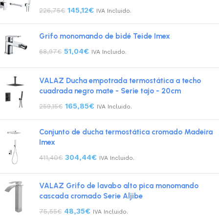
145,12
€
226,75
€
IVA Incluido.
Grifo monomando de bidé Teide Imex
51,04
€
68,97
€
IVA Incluido.
VALAZ Ducha empotrada termostática a techo
cuadrada negro mate - Serie tajo - 20cm
165,85
€
259,15
€
IVA Incluido.
Conjunto de ducha termostática cromado Madeira
Imex
304,44
€
411,40
€
IVA Incluido.
VALAZ Grifo de lavabo alto pica monomando
cascada cromado Serie Aljibe
48,35
€
75,55
€
IVA Incluido.