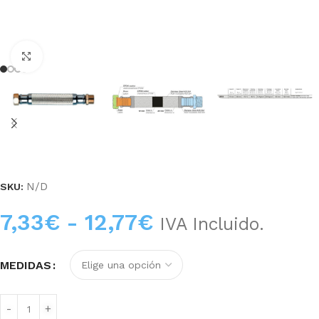
Haga clic para ampliar
N/D
SKU:
7,33
€
-
12,77
€
IVA Incluido.
MEDIDAS