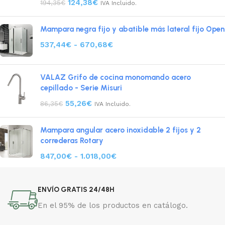
124,38
€
194,35
€
IVA Incluido.
Mampara negra fijo y abatible más lateral fijo Open
537,44
€
-
670,68
€
VALAZ Grifo de cocina monomando acero
cepillado - Serie Misuri
55,26
€
86,35
€
IVA Incluido.
Mampara angular acero inoxidable 2 fijos y 2
correderas Rotary
847,00
€
-
1.018,00
€
ENVÍO GRATIS 24/48H
En el 95% de los productos en catálogo.