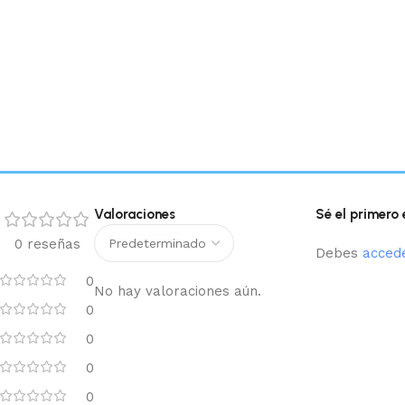
Valoraciones
Sé el primero
0 reseñas
Debes
acced
0
No hay valoraciones aún.
0
0
0
0