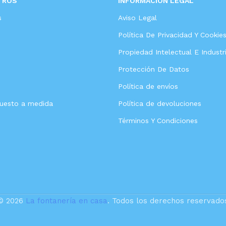
TROS
INFORMACIÓN LEGAL
s
Aviso Legal
Política De Privacidad Y Cookie
Propiedad Intelectual E Industri
Protección De Datos
Política de envíos
puesto a medida
Política de devoluciones
Términos Y Condiciones
© 2026
La fontanería en casa
. Todos los derechos reservado