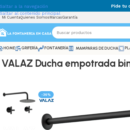
Pide tu
Saltar a la navegación
Saltar al contenido principal
Mi Cuenta
Quienes Somos
Marcas
Garantía
HOME
GRIFERÍA
FONTANERÍA
PL
MAMPARAS DE DUCHA
VALAZ Ducha empotrada bima
-36%