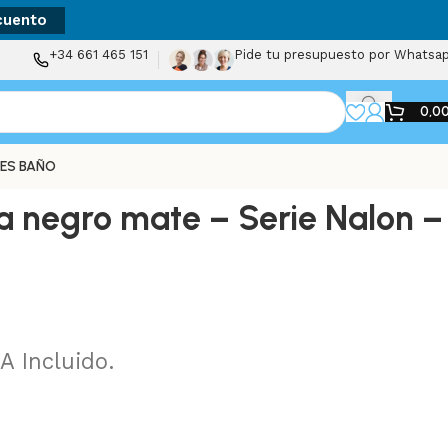
cuento
+34 661 465 151
Pide tu presupuesto por Whatsa
0,0
ES BAÑO
 negro mate – Serie Nalon –
VA Incluido.