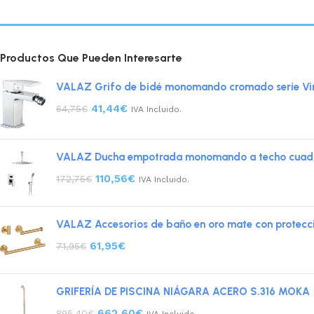
Productos Que Pueden Interesarte
VALAZ Grifo de bidé monomando cromado serie Vi
41,44
€
64,75
€
IVA Incluido.
VALAZ Ducha empotrada monomando a techo cuadr
110,56
€
172,75
€
IVA Incluido.
VALAZ Accesorios de baño en oro mate con protecci
61,95
€
71,95
€
GRIFERÍA DE PISCINA NIÁGARA ACERO S.316 MOKA
662,60
€
895,40
€
IVA Incluido.