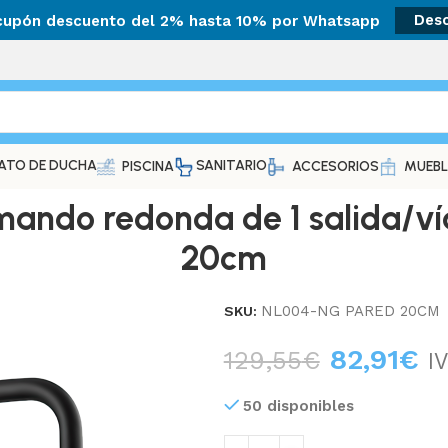
 cupón descuento del 2% hasta 10% por Whatsapp
Des
ATO DE DUCHA
SANITARIO
PISCINA
ACCESORIOS
MUEBL
ndo redonda de 1 salida/vía
20cm
NL004-NG PARED 20CM
SKU:
82,91
€
129,55
€
I
50 disponibles