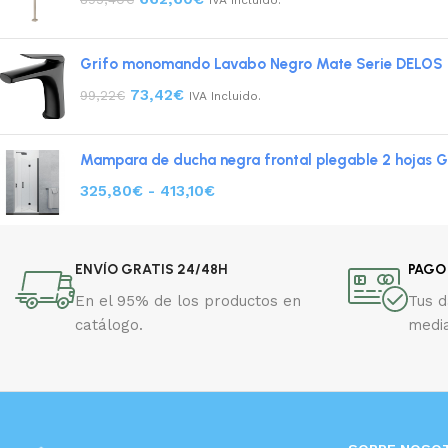
Grifo monomando Lavabo Negro Mate Serie DELOS
73,42
€
99,22
€
IVA Incluido.
Mampara de ducha negra frontal plegable 2 hojas G
325,80
€
-
413,10
€
ENVÍO GRATIS 24/48H
PAGO
En el 95% de los productos en
Tus 
catálogo.
media