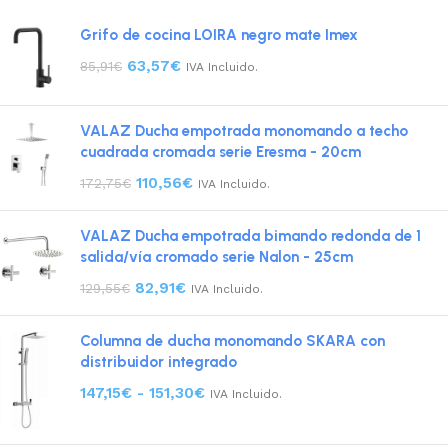
Grifo de cocina LOIRA negro mate Imex
63,57
€
85,91
€
IVA Incluido.
VALAZ Ducha empotrada monomando a techo
cuadrada cromada serie Eresma - 20cm
110,56
€
172,75
€
IVA Incluido.
VALAZ Ducha empotrada bimando redonda de 1
salida/vía cromado serie Nalon - 25cm
82,91
€
129,55
€
IVA Incluido.
Columna de ducha monomando SKARA con
distribuidor integrado
147,15
€
-
151,30
€
IVA Incluido.