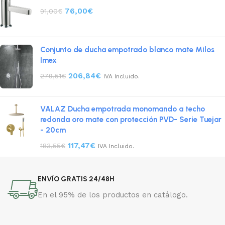
76,00
€
91,00
€
Conjunto de ducha empotrado blanco mate Milos
Imex
206,84
€
279,51
€
IVA Incluido.
VALAZ Ducha empotrada monomando a techo
redonda oro mate con protección PVD- Serie Tuejar
- 20cm
117,47
€
183,55
€
IVA Incluido.
ENVÍO GRATIS 24/48H
En el 95% de los productos en catálogo.