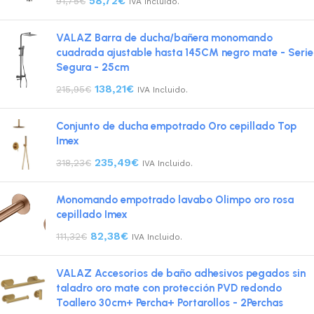
58,72
€
91,75
€
IVA Incluido.
VALAZ Barra de ducha/bañera monomando
cuadrada ajustable hasta 145CM negro mate - Serie
Segura - 25cm
138,21
€
215,95
€
IVA Incluido.
Conjunto de ducha empotrado Oro cepillado Top
Imex
235,49
€
318,23
€
IVA Incluido.
Monomando empotrado lavabo Olimpo oro rosa
cepillado Imex
82,38
€
111,32
€
IVA Incluido.
VALAZ Accesorios de baño adhesivos pegados sin
taladro oro mate con protección PVD redondo
Toallero 30cm+ Percha+ Portarollos - 2Perchas