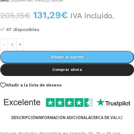
JC004-AC PARED 30CM
SKU:
131,29
€
205,15
€
IVA Incluido.
47 disponibles
Añadir al carrito
Comprar ahora
Añadir a la lista de deseos
DESCRIPCIÓN
INFORMACIÓN ADICIONAL
ACERCA DE VALAZ
Incluye: Rociador disponible en tamaño 20, 25 y 30 con