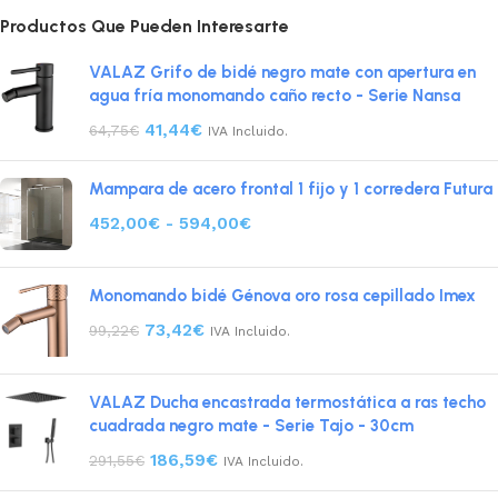
Productos Que Pueden Interesarte
VALAZ Grifo de bidé negro mate con apertura en
agua fría monomando caño recto - Serie Nansa
41,44
€
64,75
€
IVA Incluido.
Mampara de acero frontal 1 fijo y 1 corredera Futura
452,00
€
-
594,00
€
Monomando bidé Génova oro rosa cepillado Imex
73,42
€
99,22
€
IVA Incluido.
VALAZ Ducha encastrada termostática a ras techo
cuadrada negro mate - Serie Tajo - 30cm
186,59
€
291,55
€
IVA Incluido.