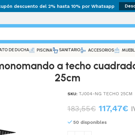
 cupón descuento del 2% hasta 10% por Whatsapp
Des
ATO DE DUCHA
SANITARIO
PISCINA
ACCESORIOS
MUEBL
nomando a techo cuadrada 
25cm
TJ004-NG TECHO 25CM
SKU:
117,47
€
183,55
€
I
50 disponibles