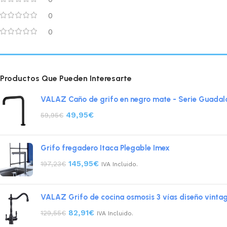
0
0
Productos Que Pueden Interesarte
VALAZ Caño de grifo en negro mate - Serie Guadal
49,95
€
59,95
€
Grifo fregadero Itaca Plegable Imex
145,95
€
197,23
€
IVA Incluido.
VALAZ Grifo de cocina osmosis 3 vías diseño vintag
82,91
€
129,55
€
IVA Incluido.