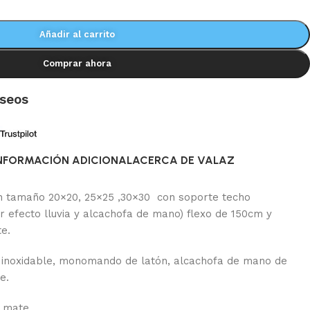
Añadir al carrito
Comprar ahora
eseos
NFORMACIÓN ADICIONAL
ACERCA DE VALAZ
en tamaño 20×20, 25×25 ,30×30 con soporte techo
 efecto lluvia y alcachofa de mano) flexo de 150cm y
e.
o inoxidable, monomando de latón, alcachofa de mano de
e.
o mate