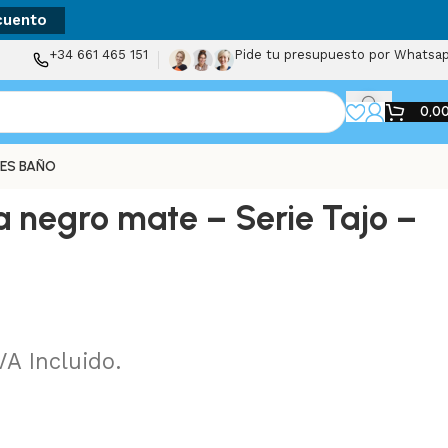
cuento
+34 661 465 151
Pide tu presupuesto por Whatsa
0,0
ES BAÑO
negro mate – Serie Tajo –
VA Incluido.