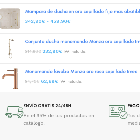
Mampara de ducha en oro cepillado fijo más abatib
342,90
€
-
459,90
€
Conjunto ducha monomando Monza oro cepillado I
232,80
€
314,60
€
IVA Incluido.
Monomando lavabo Monza oro rosa cepillado Imex
62,68
€
84,70
€
IVA Incluido.
ENVÍO GRATIS 24/48H
PAGO
En el 95% de los productos en
Tus 
catálogo.
media