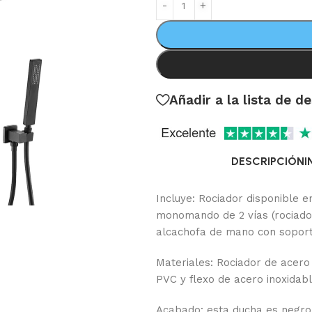
Añadir a la lista de d
DESCRIPCIÓN
I
Incluye: Rociador disponible 
monomando de 2 vías (rociador
alcachofa de mano con soport
Materiales: Rociador de acer
PVC y flexo de acero inoxidabl
Acabado: esta ducha es negr