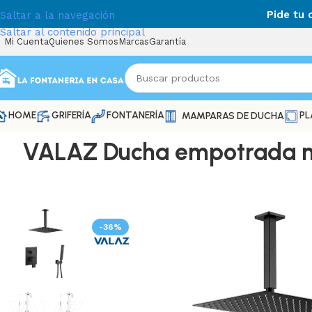
Pide tu
Saltar a la navegación
Saltar al contenido principal
Mi Cuenta
Quienes Somos
Marcas
Garantía
HOME
GRIFERÍA
FONTANERÍA
PL
MAMPARAS DE DUCHA
VALAZ Ducha empotrada mo
-36%