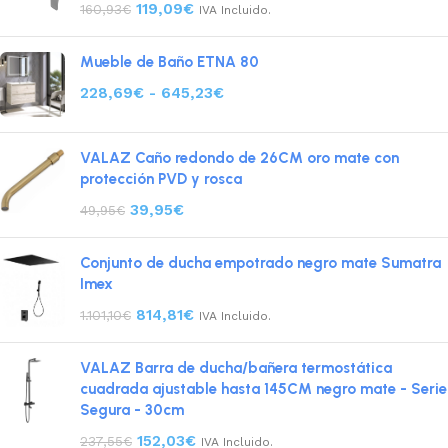
119,09
€
160,93
€
IVA Incluido.
Mueble de Baño ETNA 80
228,69
€
-
645,23
€
VALAZ Caño redondo de 26CM oro mate con
protección PVD y rosca
39,95
€
49,95
€
Conjunto de ducha empotrado negro mate Sumatra
Imex
814,81
€
1.101,10
€
IVA Incluido.
VALAZ Barra de ducha/bañera termostática
cuadrada ajustable hasta 145CM negro mate - Serie
Segura - 30cm
152,03
€
237,55
€
IVA Incluido.