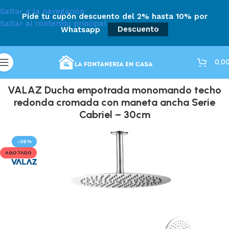
Saltar a la navegación
Pide tu cupón descuento del 2% hasta 10% por
Saltar al contenido principal
Whatsapp
Descuento
0,0
VALAZ Ducha empotrada monomando techo
redonda cromada con maneta ancha Serie
Cabriel – 30cm
-36%
AGOTADO