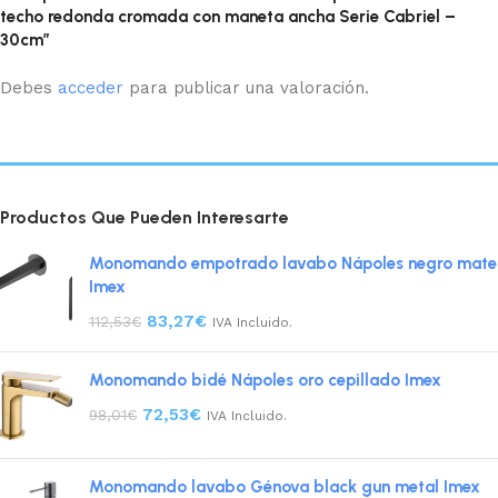
techo redonda cromada con maneta ancha Serie Cabriel –
30cm”
Debes
acceder
para publicar una valoración.
Productos Que Pueden Interesarte
Monomando empotrado lavabo Nápoles negro mate
Imex
83,27
€
112,53
€
IVA Incluido.
Monomando bidé Nápoles oro cepillado Imex
72,53
€
98,01
€
IVA Incluido.
Monomando lavabo Génova black gun metal Imex