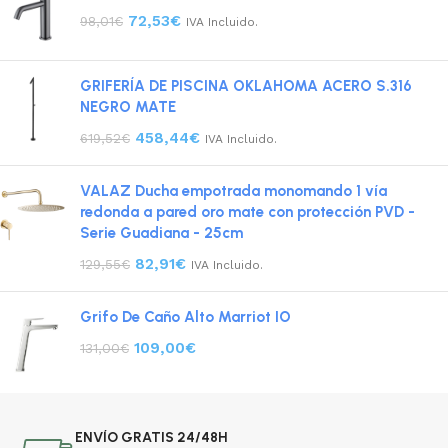
72,53
€
98,01
€
IVA Incluido.
GRIFERÍA DE PISCINA OKLAHOMA ACERO S.316
NEGRO MATE
458,44
€
619,52
€
IVA Incluido.
VALAZ Ducha empotrada monomando 1 vía
redonda a pared oro mate con protección PVD -
Serie Guadiana - 25cm
82,91
€
129,55
€
IVA Incluido.
Grifo De Caño Alto Marriot IO
109,00
€
131,00
€
ENVÍO GRATIS 24/48H