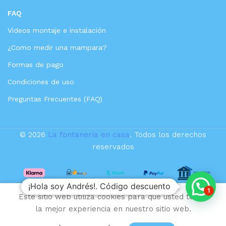
FAQ
Videos montaje e instalación
¿Como medir una mampara?
Formas de pago
Condiciones de uso
Preguntas Frecuentes (FAQ)
© 2026
La fontanería en casa
. Todos los derechos
reservados
¡Hola soy Andrés!. Código descuento
VALAZ Ducha
1
Este sitio web utiliza cookies para que usted tenga
194,35
€
empotrada
la mejor experiencia en nuestro sitio web.
monomando techo
124,38
€
Sin
existencias
redonda cromada con
IVA
ista de deseos
Inicio
Carrito
Mi cuenta