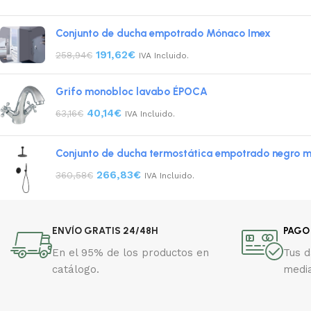
Conjunto de ducha empotrado Mónaco Imex
191,62
€
258,94
€
IVA Incluido.
Grifo monobloc lavabo ÉPOCA
40,14
€
63,16
€
IVA Incluido.
Conjunto de ducha termostática empotrado negro m
266,83
€
360,58
€
IVA Incluido.
ENVÍO GRATIS 24/48H
PAGO
En el 95% de los productos en
Tus 
catálogo.
media