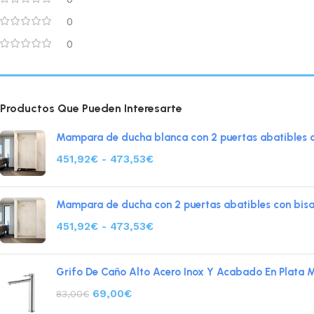
0
0
Productos Que Pueden Interesarte
Mampara de ducha blanca con 2 puertas abatibles c
451,92
€
-
473,53
€
Mampara de ducha con 2 puertas abatibles con bisa
451,92
€
-
473,53
€
Grifo De Caño Alto Acero Inox Y Acabado En Plata 
69,00
€
83,00
€