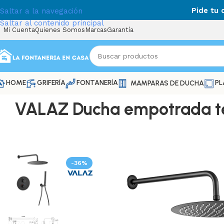
Pide tu
Saltar a la navegación
Saltar al contenido principal
Mi Cuenta
Quienes Somos
Marcas
Garantía
HOME
GRIFERÍA
FONTANERÍA
PL
MAMPARAS DE DUCHA
VALAZ Ducha empotrada ter
-36%