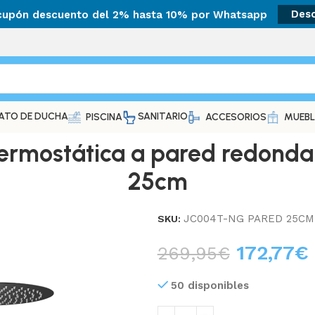
 cupón descuento del 2% hasta 10% por Whatsapp
Des
ATO DE DUCHA
SANITARIO
PISCINA
ACCESORIOS
MUEBL
mostática a pared redonda 
25cm
JC004T-NG PARED 25CM
SKU:
172,77
€
269,95
€
50 disponibles