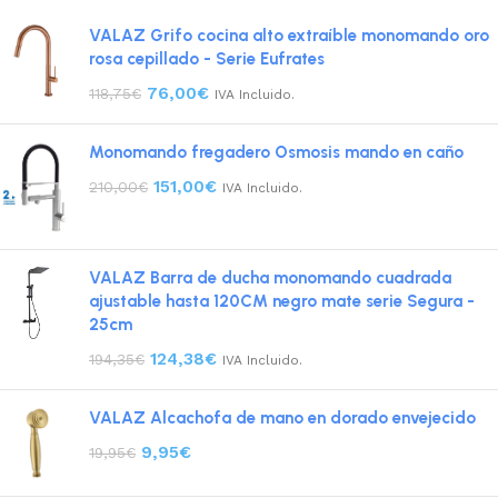
VALAZ Grifo cocina alto extraíble monomando oro
rosa cepillado - Serie Eufrates
76,00
€
118,75
€
IVA Incluido.
Monomando fregadero Osmosis mando en caño
151,00
€
210,00
€
IVA Incluido.
VALAZ Barra de ducha monomando cuadrada
ajustable hasta 120CM negro mate serie Segura -
25cm
124,38
€
194,35
€
IVA Incluido.
VALAZ Alcachofa de mano en dorado envejecido
9,95
€
19,95
€