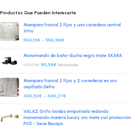
Productos Que Pueden Interesarte
Mampara frontal 2 fijos y una corredera central
Vitro
504,13
€
-
586,96
€
Monomando de baño-ducha negro mate SKARA
90,59
€
1.113,79
€
IVA Incluido.
Mampara frontal 2 fijos y 2 correderas en oro
cepillado Delta
400,52
€
-
449,27
€
VALAZ Grifo lavabo empotrado redondo
monomando maneta luxury oro mate con protección
PVD - Serie Besaya