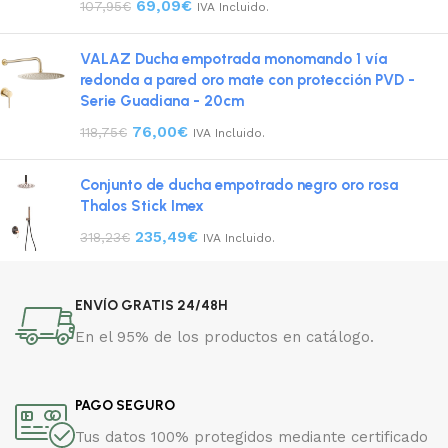
69,09
€
107,95
€
IVA Incluido.
VALAZ Ducha empotrada monomando 1 vía
redonda a pared oro mate con protección PVD -
Serie Guadiana - 20cm
76,00
€
118,75
€
IVA Incluido.
Conjunto de ducha empotrado negro oro rosa
Thalos Stick Imex
235,49
€
318,23
€
IVA Incluido.
ENVÍO GRATIS 24/48H
En el 95% de los productos en catálogo.
PAGO SEGURO
Tus datos 100% protegidos mediante certificado