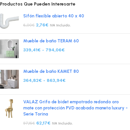
Productos Que Pueden Interesarte
Sifón flexible abierto 40 x 40
2,76
€
6,00
€
IVA Incluido.
Mueble de baño TERAM 60
339,41
€
-
794,06
€
Mueble de baño KAMET 80
364,82
€
-
863,94
€
VALAZ Grifo de bidet empotrado redondo oro
mate con protección PVD acabado maneta luxury -
Serie Torina
62,17
€
97,15
€
IVA Incluido.