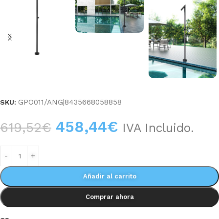
GPO011/ANG|8435668058858
SKU:
458,44
€
619,52
€
IVA Incluido.
Añadir al carrito
Comprar ahora