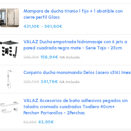
Mampara de ducha titanio 1 fijo + 1 abatible con
cierre perfil Glass
431,10
€
-
561,60
€
VALAZ Ducha empotrada hidromasaje con 6 jets a
pared cuadrada negro mate - Serie Tajo - 25cm
158,94
€
248,35
€
IVA Incluido.
Conjunto ducha monomando Delos (acero s316) Imex
241,76
€
326,70
€
IVA Incluido.
VALAZ Accesorios de baño adhesivos pegados sin
taladro cromado cuadrados Toallero 40cm+
Percha+ Portarollos - 2Perchas
43,95
€
53,95
€