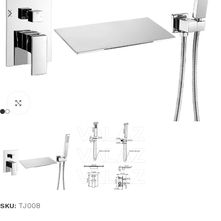
Haga clic para ampliar
TJ008
SKU: