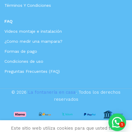
Términos Y Condiciones
FAQ
Videos montaje e instalación
¿Como medir una mampara?
Formas de pago
Condiciones de uso
Preguntas Frecuentes (FAQ)
© 2026
La fontanería en casa
. Todos los derechos
reservados
VALAZ
Griferia
1
para bañera
Este sitio web utiliza cookies para que usted tenga
145,75
€