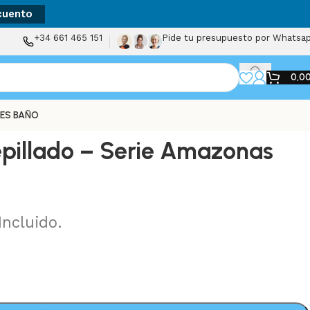
cuento
+34 661 465 151
Pide tu presupuesto por Whatsa
0,0
ES BAÑO
epillado – Serie Amazonas
Incluido.