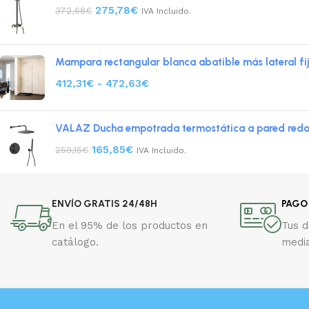
275,78
€
372,68
€
IVA Incluido.
Mampara rectangular blanca abatible más lateral fi
412,31
€
-
472,63
€
VALAZ Ducha empotrada termostática a pared redon
165,85
€
259,15
€
IVA Incluido.
ENVÍO GRATIS 24/48H
PAGO
En el 95% de los productos en
Tus 
catálogo.
media