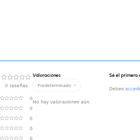
Valoraciones
Sé el primero
0 reseñas
Debes
acced
0
No hay valoraciones aún.
0
0
0
0