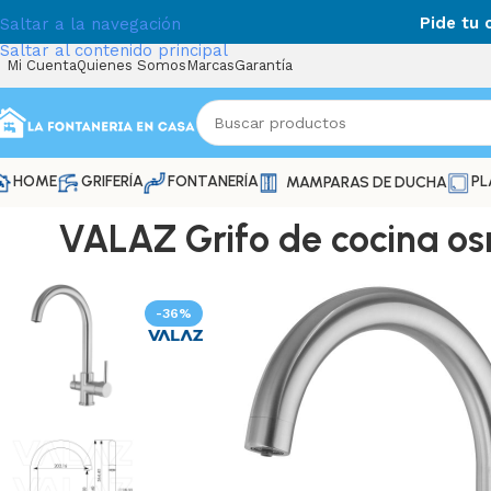
Pide tu
Saltar a la navegación
Saltar al contenido principal
Mi Cuenta
Quienes Somos
Marcas
Garantía
HOME
GRIFERÍA
FONTANERÍA
PL
MAMPARAS DE DUCHA
VALAZ Grifo de cocina os
-36%