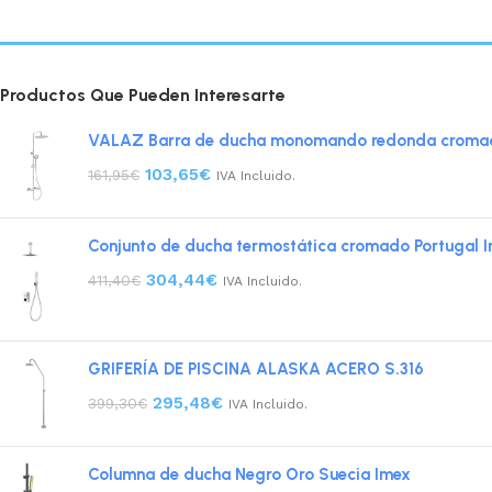
Productos Que Pueden Interesarte
VALAZ Barra de ducha monomando redonda cromada
103,65
€
161,95
€
IVA Incluido.
Conjunto de ducha termostática cromado Portugal 
304,44
€
411,40
€
IVA Incluido.
GRIFERÍA DE PISCINA ALASKA ACERO S.316
295,48
€
399,30
€
IVA Incluido.
Columna de ducha Negro Oro Suecia Imex