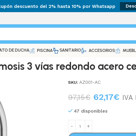
 cupón descuento del 2% hasta 10% por Whatsapp
Des
ATO DE DUCHA
SANITARIO
PISCINA
ACCESORIOS
MUEBL
mosis 3 vías redondo acero c
AZ001-AC
SKU:
62,17
€
97,15
€
IVA 
47 disponibles