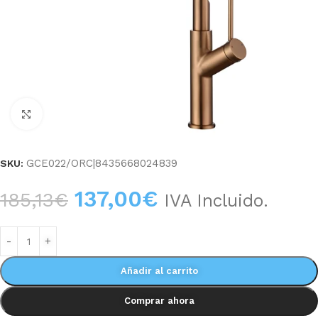
Haga clic para ampliar
GCE022/ORC|8435668024839
SKU:
137,00
€
185,13
€
IVA Incluido.
Añadir al carrito
Comprar ahora