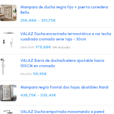
Mampara de ducha negra fijo + puerta corredera
Bella
256,98
€
-
301,75
€
VALAZ Ducha encastrada termostática a ras techo
cuadrada cromada serie tajo - 30cm
179,68
€
280,75
€
IVA Incluido.
VALAZ Barra de ducha/bañera ajustable hasta
150CM en cromado
59,95
€
69,95
€
Mampara negra frontal dos hojas abatibles Nardi
438,75
€
-
535,45
€
VALAZ Ducha empotrada monomando a pared