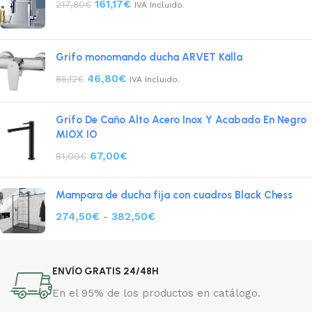
161,17
€
217,80
€
IVA Incluido.
Grifo monomando ducha ARVET Källa
46,80
€
86,12
€
IVA Incluido.
Grifo De Caño Alto Acero Inox Y Acabado En Negro
MIOX IO
67,00
€
81,00
€
Mampara de ducha fija con cuadros Black Chess
274,50
€
-
382,50
€
ENVÍO GRATIS 24/48H
En el 95% de los productos en catálogo.