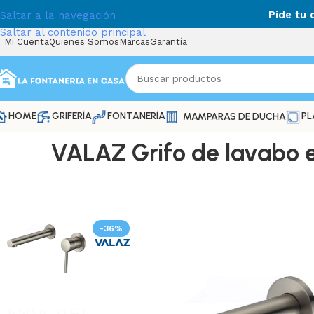
Pide tu
Saltar a la navegación
Saltar al contenido principal
Mi Cuenta
Quienes Somos
Marcas
Garantía
HOME
GRIFERÍA
FONTANERÍA
PL
MAMPARAS DE DUCHA
VALAZ Grifo de lavabo e
-36%