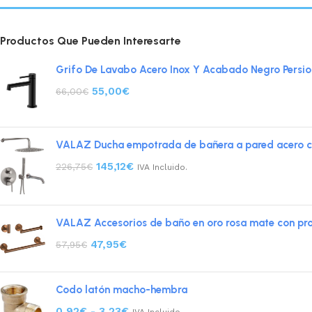
Productos Que Pueden Interesarte
Grifo De Lavabo Acero Inox Y Acabado Negro Persio
55,00
€
66,00
€
VALAZ Ducha empotrada de bañera a pared acero ce
145,12
€
226,75
€
IVA Incluido.
VALAZ Accesorios de baño en oro rosa mate con pro
47,95
€
57,95
€
Codo latón macho-hembra
0,92
€
-
3,23
€
IVA Incluido.