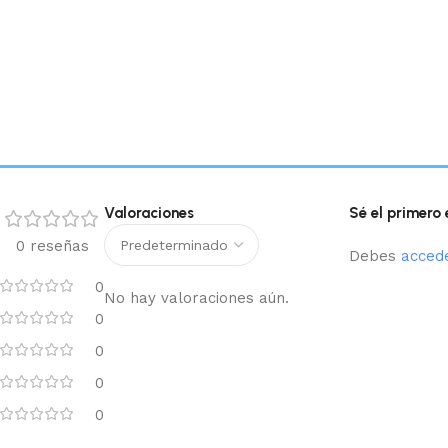
Valoraciones
Sé el primero
0 reseñas
Debes
acced
0
No hay valoraciones aún.
0
0
0
0