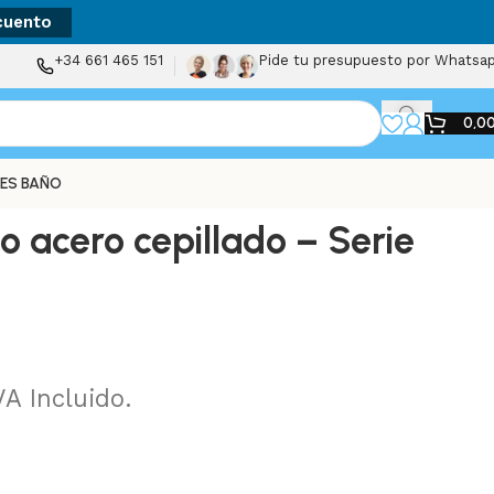
cuento
+34 661 465 151
Pide tu presupuesto por Whatsa
0,0
ES BAÑO
 acero cepillado – Serie
VA Incluido.