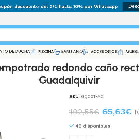
 cupón descuento del 2% hasta 10% por Whatsapp
Des
ATO DE DUCHA
SANITARIO
PISCINA
ACCESORIOS
MUEBL
mpotrado redondo caño recto
Guadalquivir
GQ001-AC
SKU:
65,63
€
102,55
€
I
40 disponibles