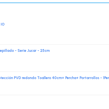
 IO
pillado - Serie Jucar - 25cm
tección PVD redondo Toallero 40cm+ Percha+ Portarrollos - 1Pe