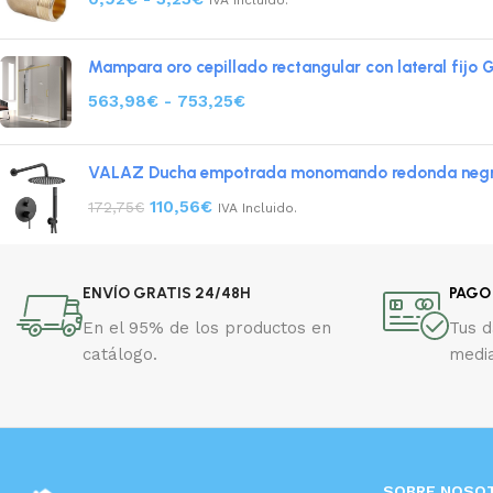
Mampara oro cepillado rectangular con lateral fijo 
563,98
€
-
753,25
€
VALAZ Ducha empotrada monomando redonda negro 
110,56
€
172,75
€
IVA Incluido.
ENVÍO GRATIS 24/48H
PAGO
En el 95% de los productos en
Tus 
catálogo.
media
SOBRE NOSO