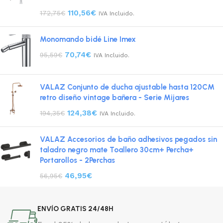
110,56
€
172,75
€
IVA Incluido.
Monomando bidé Line Imex
70,74
€
95,59
€
IVA Incluido.
VALAZ Conjunto de ducha ajustable hasta 120CM
retro diseño vintage bañera - Serie Mijares
124,38
€
194,35
€
IVA Incluido.
VALAZ Accesorios de baño adhesivos pegados sin
taladro negro mate Toallero 30cm+ Percha+
Portarollos - 2Perchas
46,95
€
56,95
€
ENVÍO GRATIS 24/48H