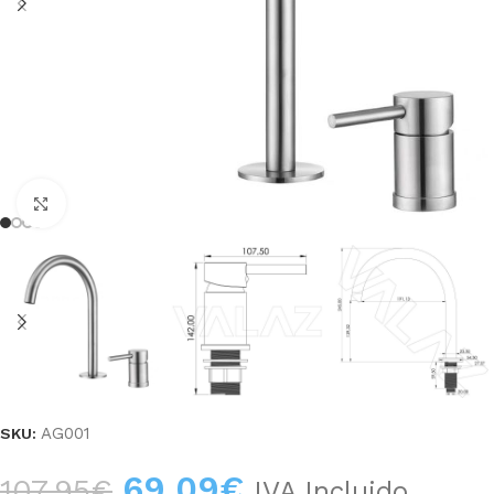
Haga clic para ampliar
AG001
SKU:
69,09
€
107,95
€
IVA Incluido.