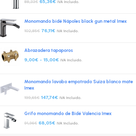
65,36
€
88,33
€
IVA Incluido.
Monomando bidé Nápoles black gun metal Imex
76,11
€
102,85
€
IVA Incluido.
Abrazadera tapaporos
9,00
€
-
15,00
€
IVA Incluido.
Monomando lavabo empotrado Suiza blanco mate
Imex
147,74
€
199,65
€
IVA Incluido.
Grifo monomando de Bidé Valencia Imex
68,05
€
91,96
€
IVA Incluido.