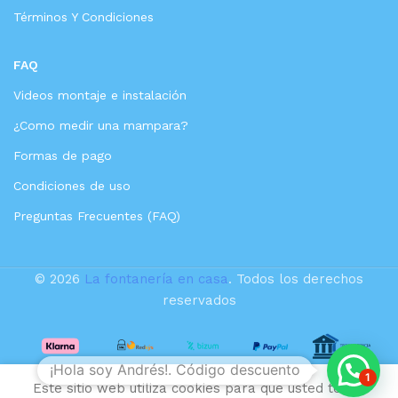
Términos Y Condiciones
FAQ
Videos montaje e instalación
¿Como medir una mampara?
Formas de pago
Condiciones de uso
Preguntas Frecuentes (FAQ)
© 2026
La fontanería en casa
. Todos los derechos
reservados
VALAZ Grifo
lavabo
¡Hola soy Andrés!. Código descuento
empotrado
1
redondo
Este sitio web utiliza cookies para que usted tenga
97,15
€