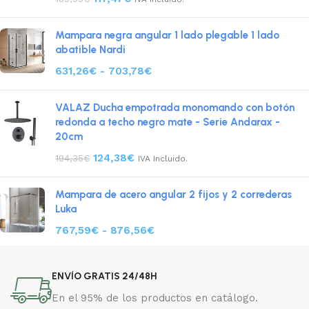
Mampara negra angular 1 lado plegable 1 lado
abatible Nardi
631,26
€
-
703,78
€
VALAZ Ducha empotrada monomando con botón
redonda a techo negro mate - Serie Andarax -
20cm
124,38
€
194,35
€
IVA Incluido.
Mampara de acero angular 2 fijos y 2 correderas
Luka
767,59
€
-
876,56
€
ENVÍO GRATIS 24/48H
En el 95% de los productos en catálogo.