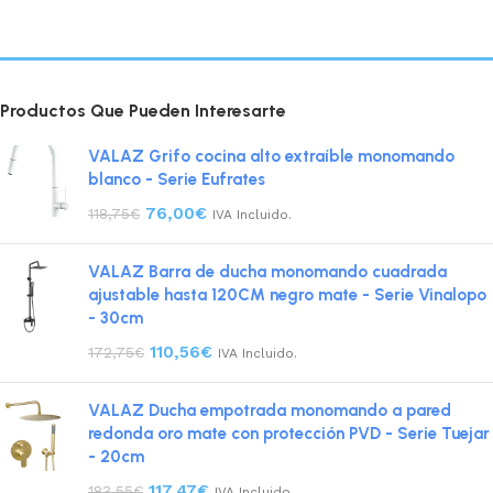
Productos Que Pueden Interesarte
VALAZ Grifo cocina alto extraíble monomando
blanco - Serie Eufrates
76,00
€
118,75
€
IVA Incluido.
VALAZ Barra de ducha monomando cuadrada
ajustable hasta 120CM negro mate - Serie Vinalopo
- 30cm
110,56
€
172,75
€
IVA Incluido.
VALAZ Ducha empotrada monomando a pared
redonda oro mate con protección PVD - Serie Tuejar
- 20cm
117,47
€
183,55
€
IVA Incluido.