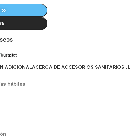
ito
ra
eseos
N ADICIONAL
ACERCA DE ACCESORIOS SANITARIOS JLH
ías hábiles
ión