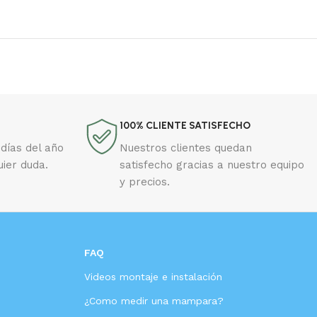
100% CLIENTE SATISFECHO
días del año
Nuestros clientes quedan
uier duda.
satisfecho gracias a nuestro equipo
y precios.
FAQ
Videos montaje e instalación
s
¿Como medir una mampara?