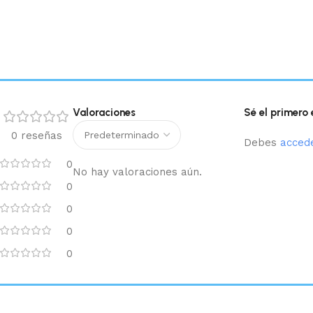
Valoraciones
Sé el primero 
0 reseñas
Debes
acced
0
No hay valoraciones aún.
0
0
0
0