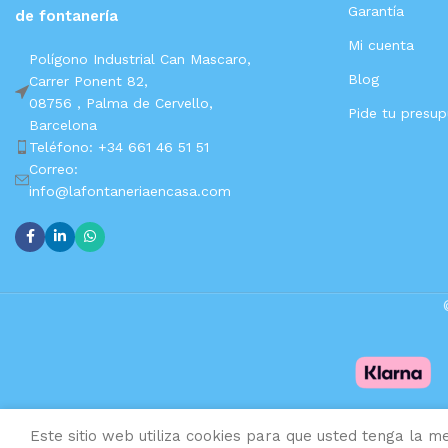
Garantía
de fontanería
Mi cuenta
Polígono Industrial Can Mascaro,
Blog
Carrer Ponent 82,
08756 ,
Palma de Cervello,
Pide tu presu
Barcelona
Teléfono: +34 661 46 51 51
Correo:
info@lafontaneriaencasa.com
Este sitio web utiliza cookies para que usted tenga la me