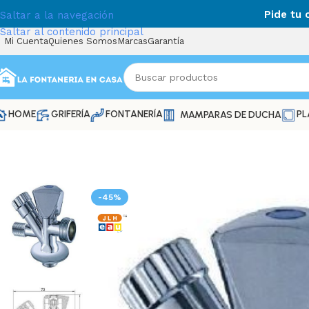
Pide tu
Saltar a la navegación
Saltar al contenido principal
Mi Cuenta
Quienes Somos
Marcas
Garantía
HOME
GRIFERÍA
FONTANERÍA
PL
MAMPARAS DE DUCHA
-45%