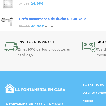
24,95
€
34,95
€
Grifo monomando de ducha SINUA Källa
40,00
€
52,42
€
IVA Incluido.
ENVÍO GRATIS 24/48H
PAGO
En el 95% de los productos en
Tus 
catálogo.
media
SOBRE NOSO
Quienes somo
Marcas
La fontaneria en casa - La tienda