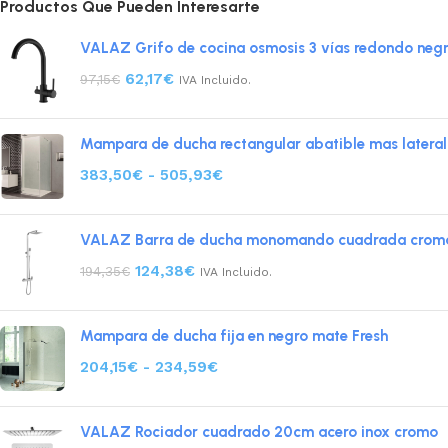
Productos Que Pueden Interesarte
VALAZ Grifo de cocina osmosis 3 vías redondo neg
62,17
€
97,15
€
IVA Incluido.
Mampara de ducha rectangular abatible mas lateral
383,50
€
-
505,93
€
VALAZ Barra de ducha monomando cuadrada croma
124,38
€
194,35
€
IVA Incluido.
Mampara de ducha fija en negro mate Fresh
204,15
€
-
234,59
€
VALAZ Rociador cuadrado 20cm acero inox cromo