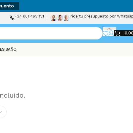
cuento
+34 661 465 151
Pide tu presupuesto por Whatsa
0,0
ES BAÑO
Incluido.