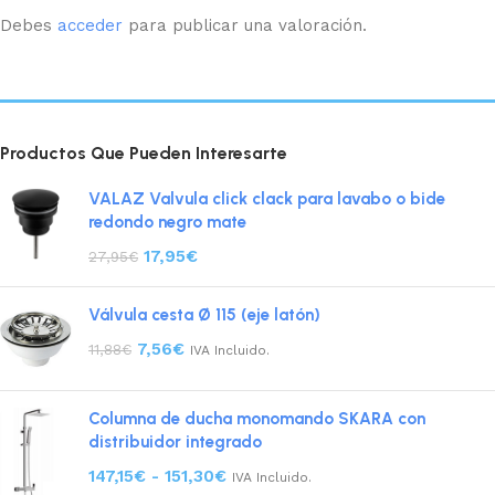
Debes
acceder
para publicar una valoración.
Productos Que Pueden Interesarte
VALAZ Valvula click clack para lavabo o bide
redondo negro mate
17,95
€
27,95
€
Válvula cesta Ø 115 (eje latón)
7,56
€
11,88
€
IVA Incluido.
Columna de ducha monomando SKARA con
distribuidor integrado
147,15
€
-
151,30
€
IVA Incluido.