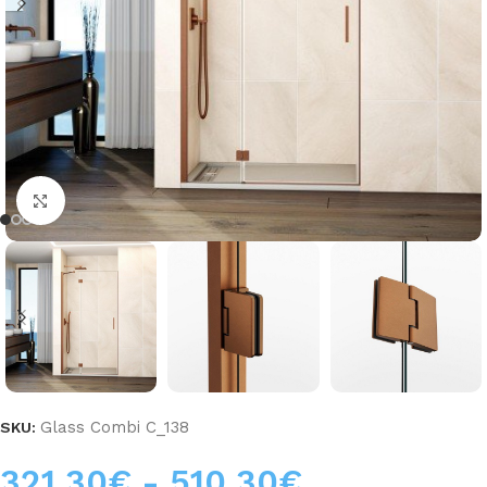
Haga clic para ampliar
Glass Combi C_138
SKU:
321,30
€
-
510,30
€