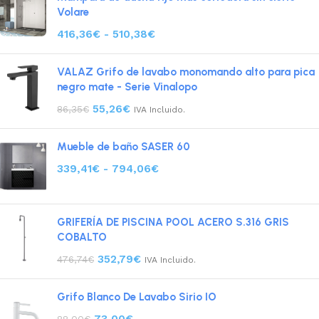
Volare
416,36
€
-
510,38
€
VALAZ Grifo de lavabo monomando alto para pica
negro mate - Serie Vinalopo
55,26
€
86,35
€
IVA Incluido.
Mueble de baño SASER 60
339,41
€
-
794,06
€
GRIFERÍA DE PISCINA POOL ACERO S.316 GRIS
COBALTO
352,79
€
476,74
€
IVA Incluido.
Grifo Blanco De Lavabo Sirio IO
73,00
€
88,00
€