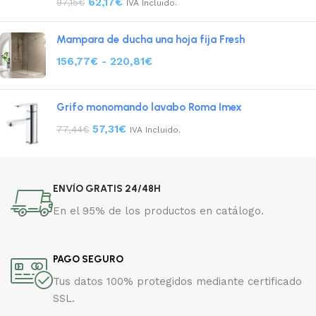
62,17
€
97,15
€
IVA Incluido.
Mampara de ducha una hoja fija Fresh
156,77
€
-
220,81
€
Grifo monomando lavabo Roma Imex
57,31
€
77,44
€
IVA Incluido.
ENVÍO GRATIS 24/48H
En el 95% de los productos en catálogo.
PAGO SEGURO
Tus datos 100% protegidos mediante certificado
SSL.