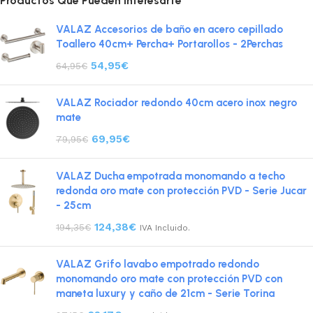
Productos Que Pueden Interesarte
VALAZ Accesorios de baño en acero cepillado
Toallero 40cm+ Percha+ Portarollos - 2Perchas
54,95
€
64,95
€
VALAZ Rociador redondo 40cm acero inox negro
mate
69,95
€
79,95
€
VALAZ Ducha empotrada monomando a techo
redonda oro mate con protección PVD - Serie Jucar
- 25cm
124,38
€
194,35
€
IVA Incluido.
VALAZ Grifo lavabo empotrado redondo
monomando oro mate con protección PVD con
maneta luxury y caño de 21cm - Serie Torina