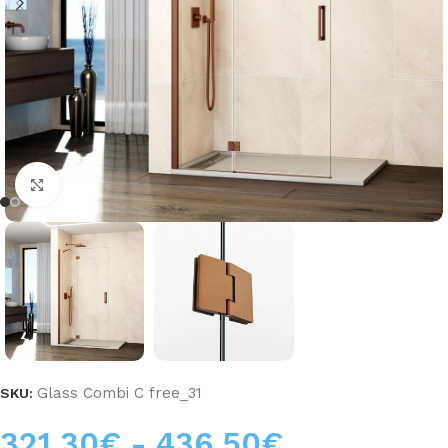
Haga clic para ampliar
Glass Combi C free_31
SKU:
321,30
€
-
436,50
€