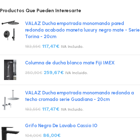
Productos Que Pueden Interesarte
VALAZ Ducha empotrada monomando pared
redonda acabado maneta luxury negro mate - Serie
Torina - 20cm
117,47
€
183,55
€
IVA Incluido.
Columna de ducha blanco mate Fiji IMEX
259,67
€
350,90
€
IVA Incluido.
VALAZ Ducha empotrada monomando redonda a
techo cromado serie Guadiana - 20cm
117,47
€
183,55
€
IVA Incluido.
Grifo Negro De Lavabo Cassio IO
86,00
€
104,00
€