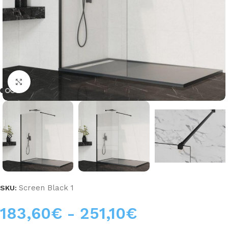
Haga clic para ampliar
Screen Black 1
SKU:
183,60
€
-
251,10
€