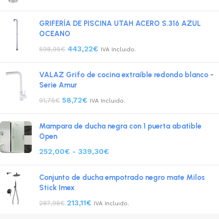
GRIFERÍA DE PISCINA UTAH ACERO S.316 AZUL
OCEANO
443,22
€
598,95
€
IVA Incluido.
VALAZ Grifo de cocina extraíble redondo blanco -
Serie Amur
58,72
€
91,75
€
IVA Incluido.
Mampara de ducha negra con 1 puerta abatible
Open
252,00
€
-
339,30
€
Conjunto de ducha empotrado negro mate Milos
Stick Imex
213,11
€
287,98
€
IVA Incluido.