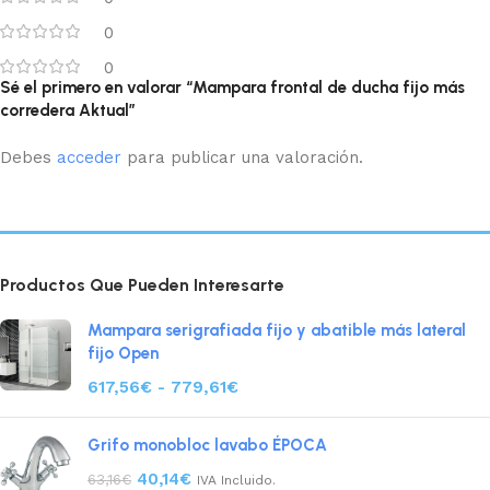
0
0
Sé el primero en valorar “Mampara frontal de ducha fijo más
corredera Aktual”
Debes
acceder
para publicar una valoración.
Productos Que Pueden Interesarte
Mampara serigrafiada fijo y abatible más lateral
fijo Open
617,56
€
-
779,61
€
Grifo monobloc lavabo ÉPOCA
40,14
€
63,16
€
IVA Incluido.