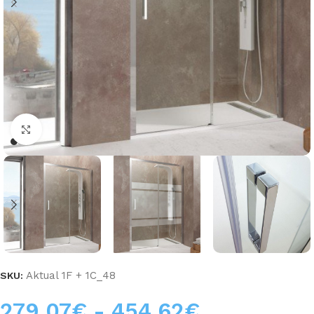
Haga clic para ampliar
Aktual 1F + 1C_48
SKU:
279,07
€
-
454,62
€