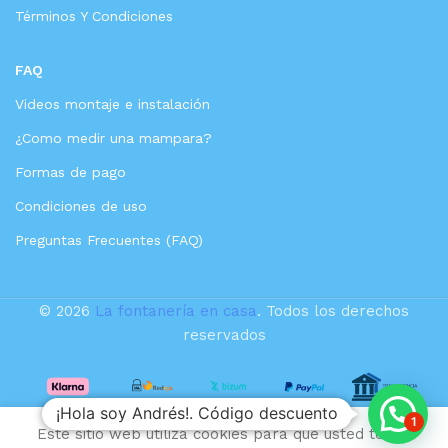
Términos Y Condiciones
FAQ
Videos montaje e instalación
¿Como medir una mampara?
Formas de pago
Condiciones de uso
Preguntas Frecuentes (FAQ)
© 2026
La fontanería en casa
. Todos los derechos
reservados
¡Hola soy Andrés!. Código descuento
Mampara
1
Este sitio web utiliza cookies para que usted tenga
frontal de
279,07
€