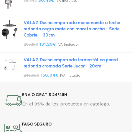
30,43
€
39,64
€
IVA Incluido.
VALAZ Ducha empotrada monomando a techo
redonda negro mate con maneta ancha - Serie
Cabriel - 30cm
131,29
€
205,15
€
IVA Incluido.
VALAZ Ducha empotrada termostática pared
redonda cromada Serie Jucar - 20cm
158,94
€
248,35
€
IVA Incluido.
ENVÍO GRATIS 24/48H
En el 95% de los productos en catálogo.
PAGO SEGURO