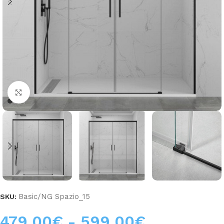
Haga clic para ampliar
Basic/NG Spazio_15
SKU:
479,00
€
-
599,00
€