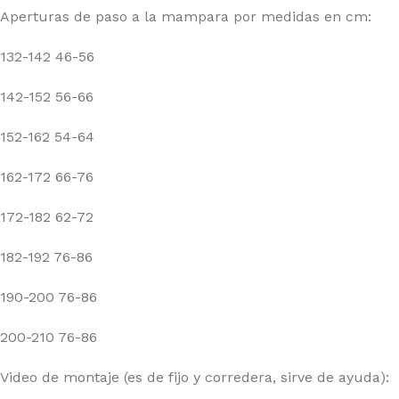
Aperturas de paso a la mampara por medidas en cm:
132-142 46-56
142-152 56-66
152-162 54-64
162-172 66-76
172-182 62-72
182-192 76-86
190-200 76-86
200-210 76-86
Video de montaje (es de fijo y corredera, sirve de ayuda):