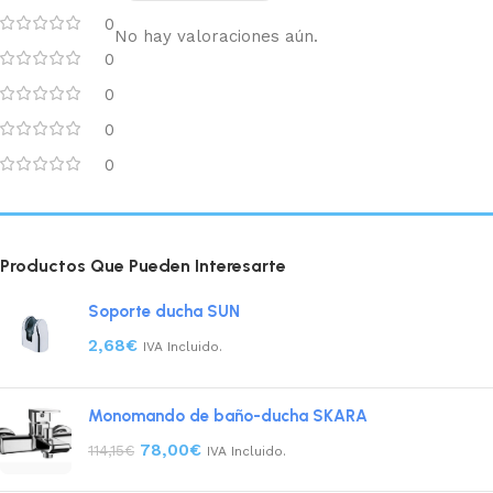
0
No hay valoraciones aún.
0
0
0
0
Productos Que Pueden Interesarte
Soporte ducha SUN
2,68
€
IVA Incluido.
Monomando de baño-ducha SKARA
78,00
€
114,15
€
IVA Incluido.