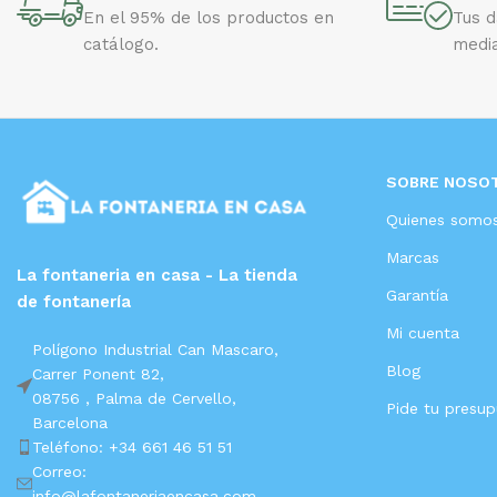
En el 95% de los productos en
Tus 
catálogo.
media
SOBRE NOSO
Quienes somo
Marcas
La fontaneria en casa - La tienda
Garantía
de fontanería
Mi cuenta
Polígono Industrial Can Mascaro,
Blog
Carrer Ponent 82,
08756 ,
Palma de Cervello,
Pide tu presu
Barcelona
Teléfono: +34 661 46 51 51
Correo:
info@lafontaneriaencasa.com