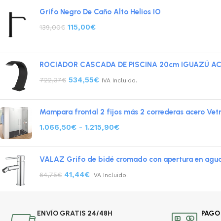
Grifo Negro De Caño Alto Helios IO
115,00
€
139,00
€
ROCIADOR CASCADA DE PISCINA 20cm IGUAZÚ AC
534,55
€
722,37
€
IVA Incluido.
Mampara frontal 2 fijos más 2 correderas acero Vet
1.066,50
€
-
1.215,90
€
VALAZ Grifo de bidé cromado con apertura en agu
41,44
€
64,75
€
IVA Incluido.
ENVÍO GRATIS 24/48H
PAGO