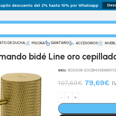
 cupón descuento del 2% hasta 10% por Whatsapp
Des
ATO DE DUCHA
SANITARIO
PISCINA
ACCESORIOS
MUEBL
ando bidé Line oro cepillad
BDD038-2OC|8435668011
SKU:
79,69
€
107,69
€
I