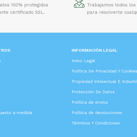
datos 100% protegidos
Trabajamos todos los 
nte certificado SSL.
para resolverte cualq
TROS
INFORMACIÓN LEGAL
s
Aviso Legal
Política De Privacidad Y Cookie
Propiedad Intelectual E Industri
Protección De Datos
Política de envíos
puesto a medida
Política de devoluciones
Términos Y Condiciones