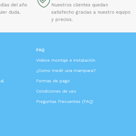
días del año
Nuestros clientes quedan
uier duda.
satisfecho gracias a nuestro equipo
y precios.
FAQ
Videos montaje e instalación
s
¿Como medir una mampara?
al
Formas de pago
Condiciones de uso
Preguntas Frecuentes (FAQ)