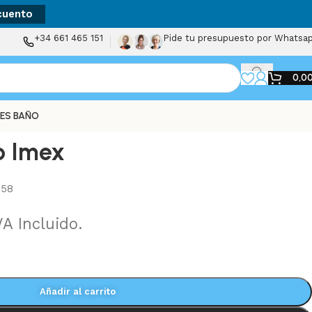
cuento
+34 661 465 151
Pide tu presupuesto por Whatsa
0,0
ES BAÑO
o Imex
358
VA Incluido.
Añadir al carrito