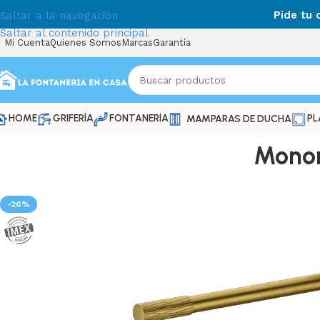
Pide tu
Saltar a la navegación
Saltar al contenido principal
Mi Cuenta
Quienes Somos
Marcas
Garantía
HOME
GRIFERÍA
FONTANERÍA
PL
MAMPARAS DE DUCHA
Monom
-26%