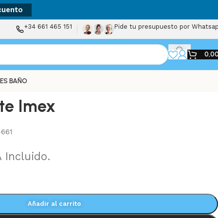
cuento
+34 661 465 151
Pide tu presupuesto por Whatsa
0,0
ES BAÑO
te Imex
661
 Incluido.
Añadir al carrito