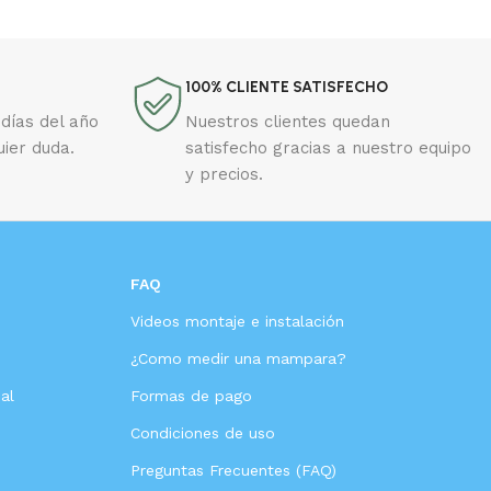
100% CLIENTE SATISFECHO
días del año
Nuestros clientes quedan
uier duda.
satisfecho gracias a nuestro equipo
y precios.
FAQ
Videos montaje e instalación
s
¿Como medir una mampara?
al
Formas de pago
Condiciones de uso
Preguntas Frecuentes (FAQ)