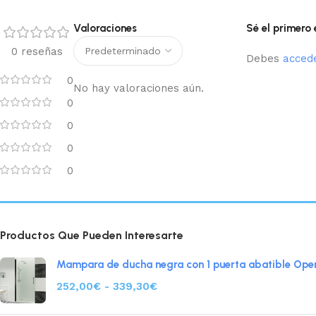
Valoraciones
Sé el primero
0 reseñas
Debes
acced
0
No hay valoraciones aún.
0
0
0
0
Productos Que Pueden Interesarte
Mampara de ducha negra con 1 puerta abatible Ope
252,00
€
-
339,30
€