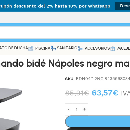
 cupón descuento del 2% hasta 10% por Whatsapp
Des
ATO DE DUCHA
SANITARIO
PISCINA
ACCESORIOS
MUEBL
ndo bidé Nápoles negro ma
BDN047-2NG|8435668034
SKU:
63,57
€
85,91
€
IVA