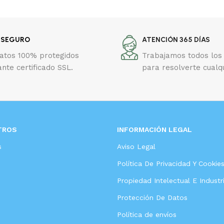
 SEGURO
ATENCIÓN 365 DÍAS
datos 100% protegidos
Trabajamos todos los 
nte certificado SSL.
para resolverte cualq
TROS
INFORMACIÓN LEGAL
s
Aviso Legal
Política De Privacidad Y Cookie
Propiedad Intelectual E Industri
Protección De Datos
Política de envíos