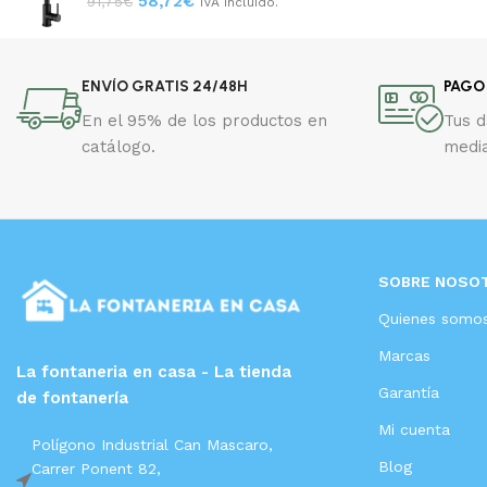
58,72
€
91,75
€
IVA Incluido.
ENVÍO GRATIS 24/48H
PAGO
En el 95% de los productos en
Tus 
catálogo.
media
SOBRE NOSO
Quienes somo
Marcas
La fontaneria en casa - La tienda
Garantía
de fontanería
Mi cuenta
Polígono Industrial Can Mascaro,
Blog
Carrer Ponent 82,