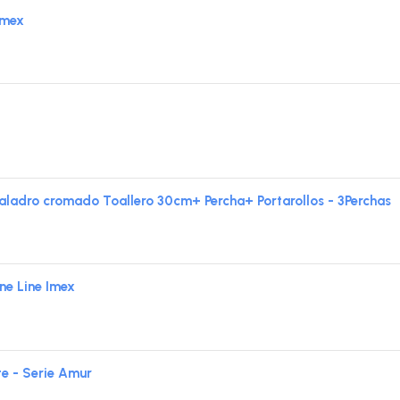
Imex
ladro cromado Toallero 30cm+ Percha+ Portarollos - 3Perchas
e Line Imex
e - Serie Amur