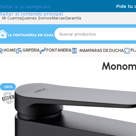
Pide tu
Saltar a la navegación
Saltar al contenido principal
Mi Cuenta
Quienes Somos
Marcas
Garantía
HOME
GRIFERÍA
FONTANERÍA
PL
MAMPARAS DE DUCHA
Monoma
-26%