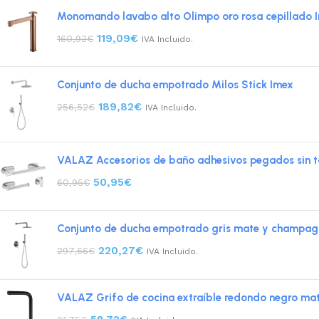
Monomando lavabo alto Olimpo oro rosa cepillado 
119,09
€
160,93
€
IVA Incluido.
Conjunto de ducha empotrado Milos Stick Imex
189,82
€
256,52
€
IVA Incluido.
VALAZ Accesorios de baño adhesivos pegados sin ta
50,95
€
60,95
€
Conjunto de ducha empotrado gris mate y champagn
220,27
€
297,66
€
IVA Incluido.
VALAZ Grifo de cocina extraíble redondo negro mat