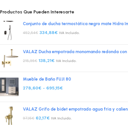
Productos Que Pueden Interesarte
Conjunto de ducha termostática negro mate Hidra I
334,88
€
452,54
€
IVA Incluido.
VALAZ Ducha empotrada monomando redonda con embe
138,21
€
215,95
€
IVA Incluido.
Mueble de Baño FUJI 80
278,60
€
-
695,15
€
VALAZ Grifo de bidet empotrado agua fria y calien
62,17
€
97,15
€
IVA Incluido.