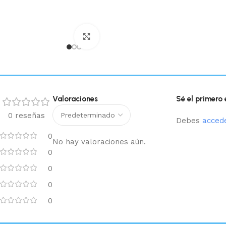
Haga clic para ampliar
Valoraciones
Sé el primero
0 reseñas
Debes
acced
0
No hay valoraciones aún.
0
0
0
0