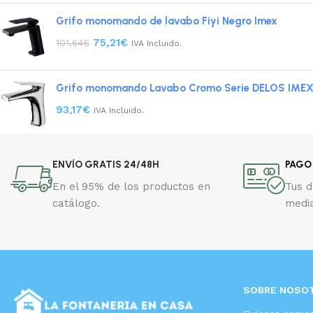
Grifo monomando de lavabo Fiyi Negro Imex
75,21
€
101,64
€
IVA Incluido.
Grifo monomando Lavabo Cromo Serie DELOS IME
93,17
€
IVA Incluido.
ENVÍO GRATIS 24/48H
PAGO
En el 95% de los productos en
Tus 
catálogo.
media
SOBRE NOSO