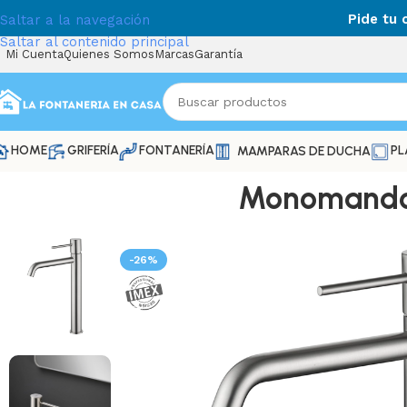
Pide tu
Saltar a la navegación
Saltar al contenido principal
Mi Cuenta
Quienes Somos
Marcas
Garantía
HOME
GRIFERÍA
FONTANERÍA
PL
MAMPARAS DE DUCHA
Monomando l
-26%