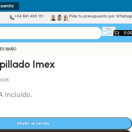
cuento
+34 661 465 151
Pide tu presupuesto por Whatsa
0,0
ES BAÑO
pillado Imex
6526
A Incluido.
Añadir al carrito