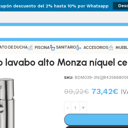
 cupón descuento del 2% hasta 10% por Whatsapp
Des
ATO DE DUCHA
SANITARIO
PISCINA
ACCESORIOS
MUEBL
avabo alto Monza níquel ce
BDM039-3NQ|843566805
SKU:
73,42
€
99,22
€
IV